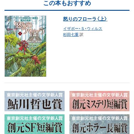
この本もおすすめ
怒りのフローラ〈上〉
イザボー・Ｓ・ウィルス
杉田七重
訳