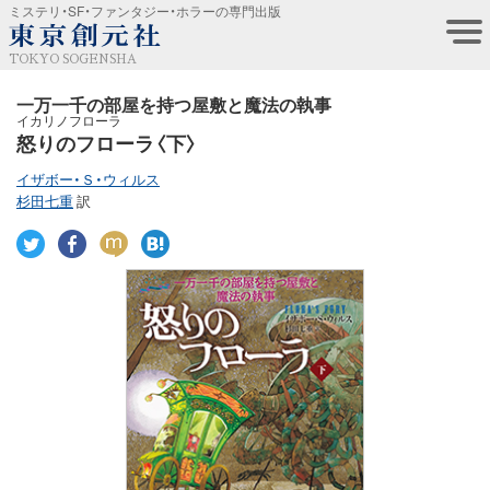
ミステリ・SF・ファンタジー・ホラーの専門出版
TOKYO SOGENSHA
一万一千の部屋を持つ屋敷と魔法の執事
イカリノフローラ
怒りのフローラ〈下〉
イザボー・Ｓ・ウィルス
杉田七重
訳