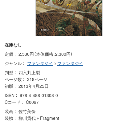
在庫なし
定価
2,530円（本体価格：2,300円）
ジャンル
ファンタジイ
>
ファンタジイ
判型
四六判上製
ページ数
318ページ
初版
2013年4月25日
ISBN
978-4-488-01308-0
Cコード
C0097
装画
佐竹美保
装幀
柳川貴代＋Fragment