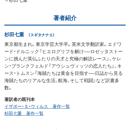
著者紹介
杉田七重
（スギタナナエ）
東京都生まれ。東京学芸大学卒。英米文学翻訳家。エドワ
ード・ドルニック『ヒエログリフを解け──ロゼッタストー
ンに挑んだ英仏ふたりの天才と究極の解読レース』、ケレ
ン・ブランクフェルド『アウシュヴィッツの恋人たち』、キ
ース・トムスン『海賊たちは黄金を目指す──日誌から見る
海賊たちのリアルな生活、航海、そして戦闘』など訳書多
数。
著訳者の既刊本
イザボー・Ｓ・ウィルス 著作一覧
杉田七重 著作一覧