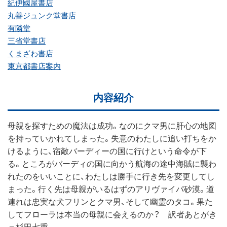
紀伊國屋書店
丸善ジュンク堂書店
有隣堂
三省堂書店
くまざわ書店
東京都書店案内
内容紹介
母親を探すための魔法は成功。なのにクマ男に肝心の地図
を持っていかれてしまった。失意のわたしに追い打ちをか
けるように、宿敵バーディーの国に行けという命令が下
る。ところがバーディの国に向かう航海の途中海賊に襲わ
れたのをいいことに、わたしは勝手に行き先を変更してし
まった。行く先は母親がいるはずのアリヴァイパ砂漠。道
連れは忠実な犬フリンとクマ男、そして幽霊のタコ。果た
してフローラは本当の母親に会えるのか？ 訳者あとがき
＝杉田七重