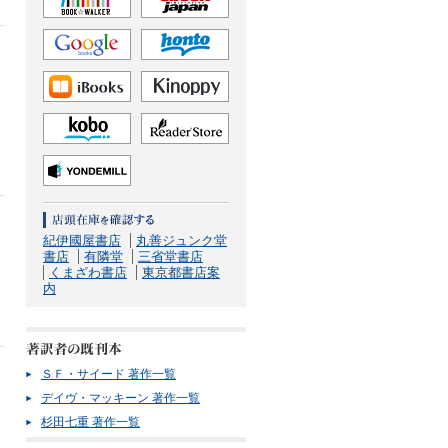
、
タ
紀伊國屋書店
丸善ジュンク堂
書店
有隣堂
三省堂書店
くまざわ書店
東京都書店案
内
ＳＦ・サイード 著作一覧
デイヴ・マッキーン 著作一覧
ロ
杉田七重 著作一覧