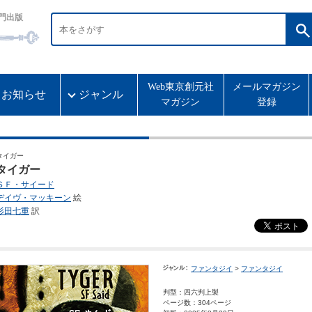
門出版
Web東京創元社
メールマガジン
お知らせ
ジャンル
マガジン
登録
タイガー
タイガー
ＳＦ・サイード
デイヴ・マッキーン
絵
杉田七重
訳
ファンタジイ
>
ファンタジイ
判型：四六判上製
ページ数：304ページ