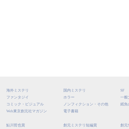
海外ミステリ
国内ミステリ
SF
ファンタジイ
ホラー
一般
コミック・ビジュアル
ノンフィクション・その他
紙魚
Web東京創元社マガジン
電子書籍
鮎川哲也賞
創元ミステリ短編賞
創元