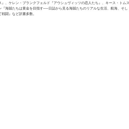
ス』、ケレン・ブランクフェルド『アウシュヴィッツの恋人たち』、キース・トム
ン『海賊たちは黄金を目指す──日誌から見る海賊たちのリアルな生活、航海、そし
て戦闘』など訳書多数。