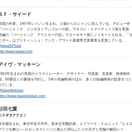
ＳＦ・サイード
英国の作家。1967年レバノン生まれ。２歳からロンドンに住んでいる。デビュー作
『バージャック メソポタミアンブルーの影』でネスレ・スマーティーズ賞を受賞
続編の『バージャック アウトローの掟』でカーネギー賞にノミネートされる。『
イガー』はブリティッシュ・ブック・アワード最優秀児童書賞を受賞している。
@whatSFSaid
ttp://www.sfsaid.com
デイヴ・マッキーン
1963年生まれの英国のイラストレーター、デザイナー、写真家、音楽家、映画制作
者。80冊近くの書籍を刊行し、3本の長編映画のほか、多くの短編映画の監督をつと
めている。
@DaveMcKean
https://www.davemckean.com
杉田七重
（スギタナナエ ）
東京都生まれ。東京学芸大学卒。英米文学翻訳家。エドワード・ドルニック『ヒエ
グリフを解け──ロゼッタストーンに挑んだ英仏ふたりの天才と究極の解読レー