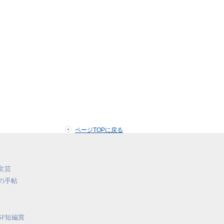
ページTOPに戻る
文芸
の手帖
SF短編賞