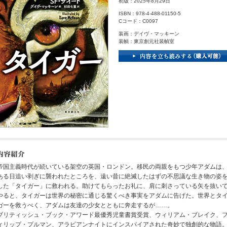
初版：2025年8月29日
ISBN：978-4-488-01150-5
Cコード：C0097
装画：デイヴ・マッキーン
装幀：東京創元社装幀室
帝国主義時代が続いている架空の英国・ロンドン。移民の両親をもつ少年アダムは
ある日追い剥ぎに襲われたところを、遠い昔に絶滅したはずの不思議な生き物の姿
した「タイガー」に救われる。助けてもらったお礼に、肩に刺さっている矢を抜い
やると、タイガーは世界の秘密に通じる驚くべき事実をアダムに告げた。世界とタ
ガーを救うべく、アダムは友達の少女とともに奔走するが……。
ブリティッシュ・ブック・アワード最優秀児童書賞受賞、ウィリアム・ブレイク、
ィリップ・プルマン、アラビアンナイトにインスパイアされた奇妙で独創的な物語