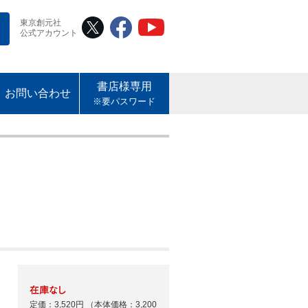
東京創元社
公式アカウント
書店様専用
お問い合わせ
※要パスワード
定価：3,520円
（本体価格：3,200