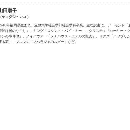
山田順子
（ヤマダジュンコ ）
1948年福岡県生まれ。立教大学社会学部社会学科卒業。主な訳書に、アーモンド「
胛骨は翼のなごり」、キング「スタンド・バイ・ミー」、クリスティ「ハーリー・
ィンの事件簿」、ノイバウアー「メナハウス・ホテルの殺人」、リグズ「ハヤブサ
守る家」、プルマン「マハラジャのルビー」など。