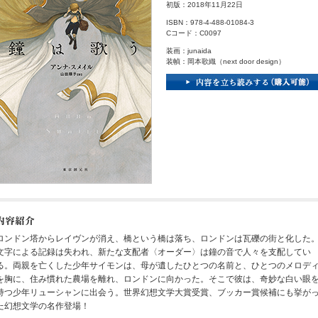
初版：2018年11月22日
ISBN：978-4-488-01084-3
Cコード：C0097
装画：junaida
装幀：岡本歌織（next door design）
ロンドン塔からレイヴンが消え、橋という橋は落ち、ロンドンは瓦礫の街と化した
文字による記録は失われ、新たな支配者〈オーダー〉は鐘の音で人々を支配してい
る。両親を亡くした少年サイモンは、母が遺したひとつの名前と、ひとつのメロデ
を胸に、住み慣れた農場を離れ、ロンドンに向かった。そこで彼は、奇妙な白い眼
持つ少年リューシャンに出会う。世界幻想文学大賞受賞、ブッカー賞候補にも挙が
た幻想文学の名作登場！