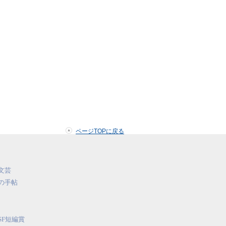
ページTOPに戻る
文芸
の手帖
SF短編賞