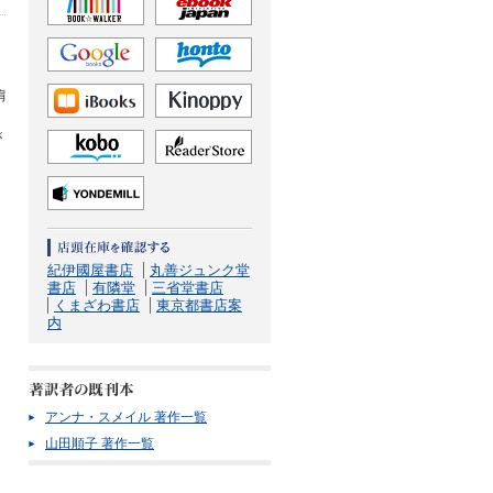
肩
ク
が
紀伊國屋書店
丸善ジュンク堂
書店
有隣堂
三省堂書店
くまざわ書店
東京都書店案
内
アンナ・スメイル 著作一覧
山田順子 著作一覧