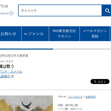
門出版
Web東京創元社
メールマガジン
お知らせ
ジャンル
マガジン
登録
世界幻想文学大賞受賞
カネハウタウ
鐘は歌う
アンナ・スメイル
山田順子
訳
ファンタジイ
>
幻想文学
判型：四六判上製
ページ数：410ページ