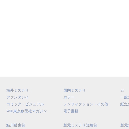
海外ミステリ
国内ミステリ
SF
ファンタジイ
ホラー
一般
コミック・ビジュアル
ノンフィクション・その他
紙魚
Web東京創元社マガジン
電子書籍
鮎川哲也賞
創元ミステリ短編賞
創元