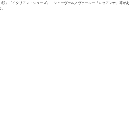
の顔』『イタリアン・シューズ』、シューヴァル／ヴァールー『ロセアンナ』等が
る。