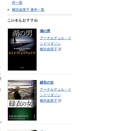
作一覧
柳沢由実子 著作一覧
湖の男
アーナルデュル・イ
ンドリダソン
柳沢由実子
訳
・
就
官
緑衣の女
アーナルデュル・イ
衣
ンドリダソン
柳沢由実子
訳
デ
者