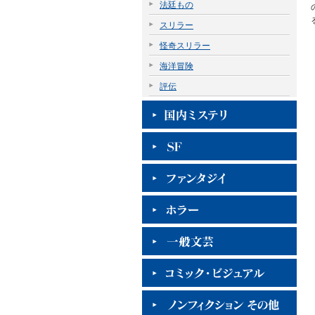
法廷もの
スリラー
怪奇スリラー
海洋冒険
評伝