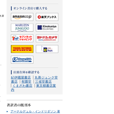
木犀
紀伊國屋書店
丸善ジュンク堂
書店
有隣堂
三省堂書店
くまざわ書店
東京都書店案
マ
内
人
エ
アーナルデュル・インドリダソン 著