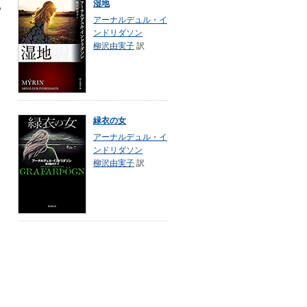
湿地
あ
アーナルデュル・イ
ンドリダソン
柳沢由実子
訳
緑衣の女
アーナルデュル・イ
ンドリダソン
柳沢由実子
訳