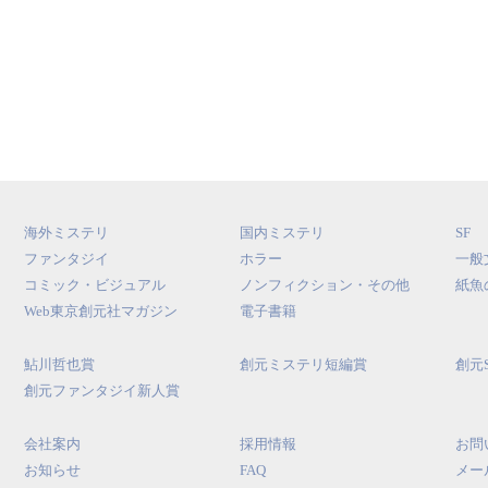
海外ミステリ
国内ミステリ
SF
ファンタジイ
ホラー
一般
コミック・ビジュアル
ノンフィクション・その他
紙魚
Web東京創元社マガジン
電子書籍
鮎川哲也賞
創元ミステリ短編賞
創元
創元ファンタジイ新人賞
会社案内
採用情報
お問
お知らせ
FAQ
メー