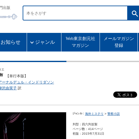
門出版
Web東京創元社
メールマガジン
お知らせ
ジャンル
マガジン
登録
コエ
声
【単行本版】
アーナルデュル・インドリダソン
柳沢由実子
訳
海外ミステリ
>
警察小説
判型：四六判並製
ページ数：414ページ
初版：2015年7月31日