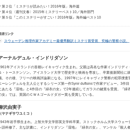
＊第２位「ミステリが読みたい！2016年版」海外篇
＊第４位〈週刊文春〉2015年ミステリーベスト10／海外部門
＊第５位『このミステリーがすごい！2016年版』海外編ベスト10
スウェーデン推理作家アカデミー最優秀翻訳ミステリ賞受賞、究極の警察小説。
アーナルデュル・インドリダソン
1961年アイスランドの首都レイキャヴィク生まれ。父親は高名な作家インドリディ
Ｇ・トーステンソン。アイスランド大学で歴史学と映画を専攻し、卒業後新聞社に
職。その後、フリーの映画評論家になる。1997年にレイキャヴィク警察の犯罪捜査
エーレンデュルを主人公とするシリーズ第一作Synir duftsinsで作家デビュー。3作目
にあたる『湿地』と4作目の『緑衣の女』で2年連続してガラスの鍵賞を受賞。『緑
の女』では、英国のＣＷＡゴールドダガー賞も受賞している。
柳沢由実子
（ヤナギサワユミコ ）
1943年岩手県生まれ。上智大学文学部英文学科卒業。ストックホルム大学スウェー
ン語科修了。主な訳書に、インドリダソン『湿地』『緑衣の女』、マンケル『殺人