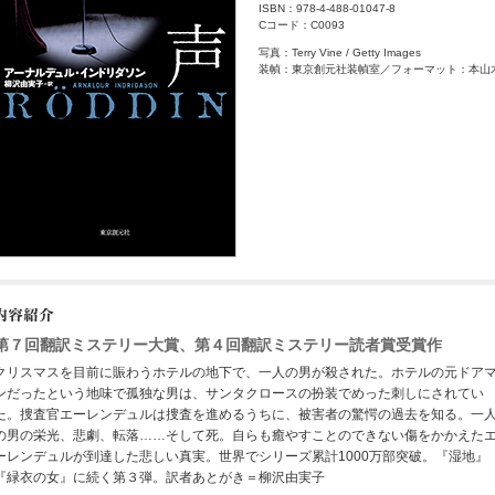
ISBN：978-4-488-01047-8
Cコード：C0093
写真：Terry Vine / Getty Images
装幀：東京創元社装幀室／フォーマット：本山
第７回翻訳ミステリー大賞、第４回翻訳ミステリー読者賞受賞作
クリスマスを目前に賑わうホテルの地下で、一人の男が殺された。ホテルの元ドア
ンだったという地味で孤独な男は、サンタクロースの扮装でめった刺しにされてい
た。捜査官エーレンデュルは捜査を進めるうちに、被害者の驚愕の過去を知る。一
の男の栄光、悲劇、転落……そして死。自らも癒やすことのできない傷をかかえた
ーレンデュルが到達した悲しい真実。世界でシリーズ累計1000万部突破。『湿地』
『緑衣の女』に続く第３弾。訳者あとがき＝柳沢由実子