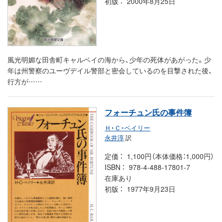
初版
2000年8月25日
風光明媚な田舎町キャルベイの海から、少年の死体があがった。少
年は州警察のユーヴデイル警部と密会しているのを目撃された後、
行方が……
フォーチュン氏の事件簿
Ｈ・Ｃ・ベイリー
永井淳
訳
定価
1,100円（本体価格：1,000円）
ISBN
978-4-488-17801-7
在庫あり
初版
1977年9月23日