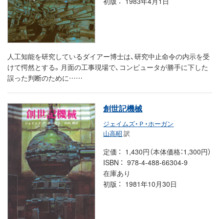
初版
1983年4月1日
人工知能を研究しているダイアー博士は、研究中止命令の内示を受
けて愕然とする。月面の工事現場で、コンピュータが勝手に下した
誤った判断のために……
創世記機械
ジェイムズ・Ｐ・ホーガン
山高昭
訳
定価
1,430円（本体価格：1,300円）
ISBN
978-4-488-66304-9
在庫あり
初版
1981年10月30日