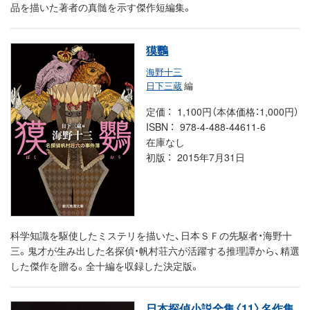
品を描いた著者の真髄を示す傑作短編集。
獏鸚
海野十三
日下三蔵
編
定価
1,100円（本体価格：1,000円）
ISBN
978-4-488-44611-6
在庫なし
初版
2015年7月31日
科学知識を駆使したミステリを描いた、日本ＳＦの先駆者・海野十
三。鬼才が生み出した名探偵・帆村荘六が活躍する推理譚から、精選
した傑作を贈る。全十編を収録した決定版。
日本探偵小説全集〈11〉名作集