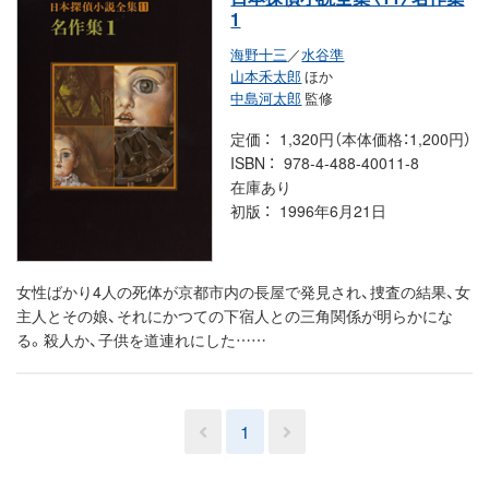
1
海野十三
／
水谷準
山本禾太郎
ほか
中島河太郎
監修
定価
1,320円（本体価格：1,200円）
ISBN
978-4-488-40011-8
在庫あり
初版
1996年6月21日
女性ばかり4人の死体が京都市内の長屋で発見され、捜査の結果、女
主人とその娘、それにかつての下宿人との三角関係が明らかにな
る。殺人か、子供を道連れにした……
1