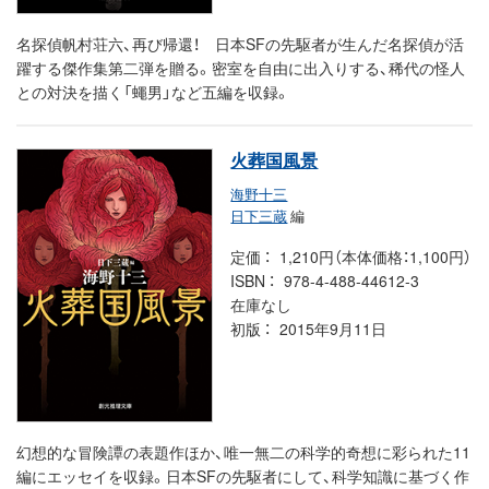
名探偵帆村荘六、再び帰還！ 日本SFの先駆者が生んだ名探偵が活
躍する傑作集第二弾を贈る。密室を自由に出入りする、稀代の怪人
との対決を描く「蠅男」など五編を収録。
火葬国風景
海野十三
日下三蔵
編
定価
1,210円（本体価格：1,100円）
ISBN
978-4-488-44612-3
在庫なし
初版
2015年9月11日
幻想的な冒険譚の表題作ほか、唯一無二の科学的奇想に彩られた11
編にエッセイを収録。日本SFの先駆者にして、科学知識に基づく作