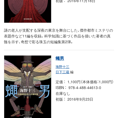
初版
2016年11月18日
謎の老人が支配する深夜の東京を舞台にした、傑作都市ミステリの
表題作など11編を収録。科学知識に基づく作品を描いた著者の真
髄を示す、奇想で彩る珠玉の短編集第2弾。
蠅男
海野十三
日下三蔵
編
定価
1,100円（本体価格：1,000円）
ISBN
978-4-488-44613-0
在庫なし
初版
2016年9月23日