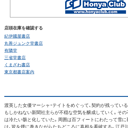
店頭在庫を確認する
紀伊國屋書店
丸善ジュンク堂書店
有隣堂
三省堂書店
くまざわ書店
東京都書店案内
渡英した女優マーシャ・テイトをめぐって、契約が残ってい
もしかねない新聞社主らが不穏な空気を醸成していく。その
は冷たい骸と化していた。周囲は百フィートにわたって雪に
は、皆を煙に巻きながらたちどころに真相を看破する。江戸