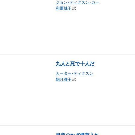
ジョン・ディクスン・カー
和爾桃子
訳
九人と死で十人だ
カーター・ディクスン
駒月雅子
訳
皇帝のかぎ煙草入れ