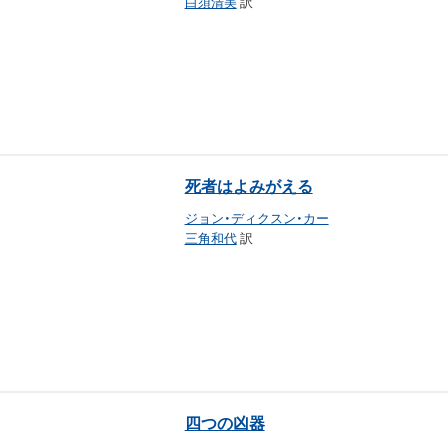
白須清美
訳
死者はよみがえる
ジョン・ディクスン・カー
三角和代
訳
四つの凶器