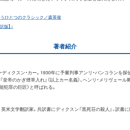
もうひとつのクラシック／森英俊
訳版】』
著者紹介
ョン・ディクスン・カー。1930年に予審判事アンリ・バンコランを
『皇帝のかぎ煙草入れ』（以上カー名義）、ヘンリ・メリヴェール
能犯罪の巨匠〉と呼ばれる。
。英米文学翻訳家。共訳書にディクスン『黒死荘の殺人』、訳書に