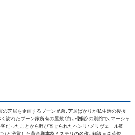
演の芝居を企画するブーン兄弟、芝居ばかりか私生活の後援
く訪れたブーン家所有の屋敷〈白い僧院〉の別館で、マーシャ
の客だったことから呼び寄せられたヘンリ・メリヴェール卿
つ」と激賞した黄金期本格ミステリの名作。解説＝森英俊