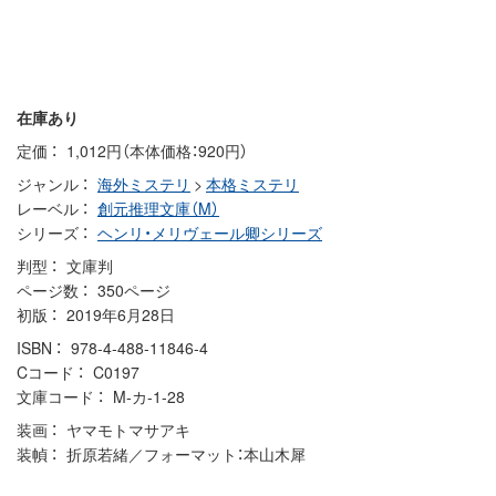
在庫あり
定価
1,012円（本体価格：920円）
ジャンル
海外ミステリ
>
本格ミステリ
レーベル
創元推理文庫（M）
シリーズ
ヘンリ・メリヴェール卿シリーズ
判型
文庫判
ページ数
350ページ
初版
2019年6月28日
ISBN
978-4-488-11846-4
Cコード
C0197
文庫コード
M-カ-1-28
装画
ヤマモトマサアキ
装幀
折原若緒／フォーマット：本山木犀