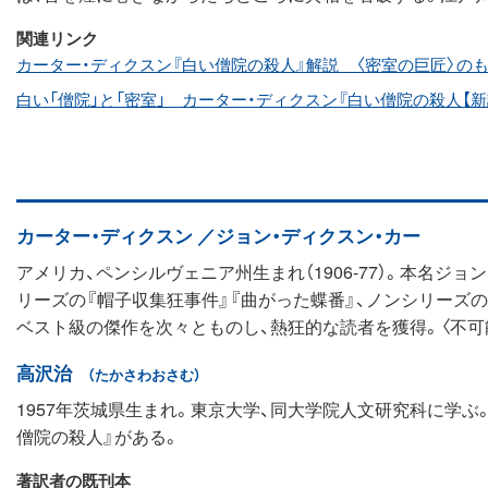
関連リンク
カーター・ディクスン『白い僧院の殺人』解説 〈密室の巨匠〉の
白い「僧院」と「密室」 カーター・ディクスン『白い僧院の殺人【新
カーター・ディクスン ／ジョン・ディクスン・カー
アメリカ、ペンシルヴェニア州生まれ（1906-77）。本名ジ
リーズの『帽子収集狂事件』『曲がった蝶番』、ノンシリーズの
ベスト級の傑作を次々とものし、熱狂的な読者を獲得。〈不可
高沢治
（たかさわおさむ）
1957年茨城県生まれ。東京大学、同大学院人文研究科に学ぶ
僧院の殺人』がある。
著訳者の既刊本