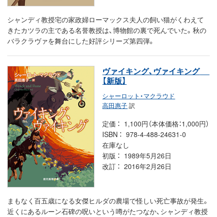
シャンディ教授宅の家政婦ローマックス夫人の飼い猫がくわえて
きたカツラの主である名誉教授は、博物館の裏で死んでいた。秋の
バラクラヴァを舞台にした好評シリーズ第四弾。
ヴァイキング、ヴァイキング
【新版】
シャーロット・マクラウド
高田惠子
訳
定価
1,100円（本体価格：1,000円）
ISBN
978-4-488-24631-0
在庫なし
初版
1989年5月26日
改訂
2016年2月26日
まもなく百五歳になる女傑ヒルダの農場で怪しい死亡事故が発生。
近くにあるルーン石碑の呪いという噂がたつなか、シャンディ教授