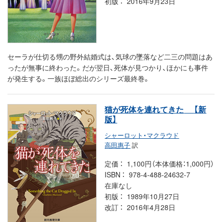
初版
2016年9月23日
セーラが仕切る甥の野外結婚式は、気球の墜落など二三の問題はあ
ったが無事に終わった。だが翌日、死体が見つかり、ほかにも事件
が発生する。一族ほぼ総出のシリーズ最終巻。
猫が死体を連れてきた
【新
版】
シャーロット・マクラウド
高田惠子
訳
定価
1,100円（本体価格：1,000円）
ISBN
978-4-488-24632-7
在庫なし
初版
1989年10月27日
改訂
2016年4月28日