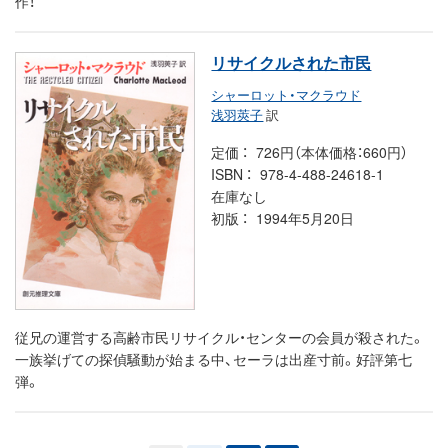
作！
リサイクルされた市民
シャーロット・マクラウド
浅羽莢子
訳
定価
726円（本体価格：660円）
ISBN
978-4-488-24618-1
在庫なし
初版
1994年5月20日
従兄の運営する高齢市民リサイクル・センターの会員が殺された。
一族挙げての探偵騒動が始まる中、セーラは出産寸前。好評第七
弾。