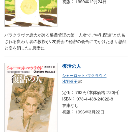
初版
1999年12月24日
バラクラヴァ農大が誇る酪農管理の第一人者で、“牛乳配達”と仇名
される変わり者の教授が、友愛会の秘密の会合にでかけたきり忽然
と姿を消した。悪妻に……
復活の人
シャーロット・マクラウド
浅羽莢子
訳
定価
792円（本体価格：720円）
ISBN
978-4-488-24622-8
在庫なし
初版
1996年3月22日