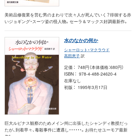
美術品修復業を営む男のまわりで次々人が死んでいく？徘徊する赤
いジョギング・スーツ姿の怪人物。セーラ＆マックス好調最新作。
水のなかの何か
シャーロット・マクラウド
高田恵子
訳
定価
748円（本体価格：680円）
ISBN
978-4-488-24620-4
在庫なし
初版
1995年3月17日
巨大ルピナス観察のためメイン州に出張したシャンディ教授だっ
たが、到着早々、毒殺事件に遭遇し・・・・・・。お待たせユーモア最新