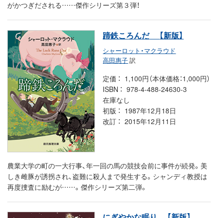
がかつぎだされる……傑作シリーズ第３弾！
蹄鉄ころんだ
【新版】
シャーロット・マクラウド
高田惠子
訳
定価
1,100円（本体価格：1,000円）
ISBN
978-4-488-24630-3
在庫なし
初版
1987年12月18日
改訂
2015年12月11日
農業大学の町の一大行事、年一回の馬の競技会前に事件が続発。美
しき雌豚が誘拐され、盗難に殺人まで発生する。シャンディ教授は
再度捜査に励むが……。傑作シリーズ第二弾。
にぎやかな眠り
【新版】