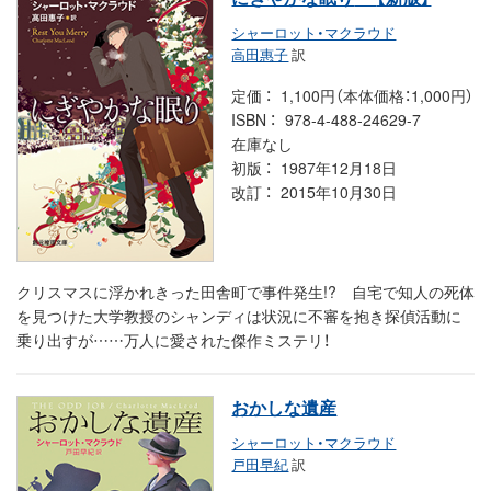
シャーロット・マクラウド
高田惠子
訳
定価
1,100円（本体価格：1,000円）
ISBN
978-4-488-24629-7
在庫なし
初版
1987年12月18日
改訂
2015年10月30日
クリスマスに浮かれきった田舎町で事件発生!? 自宅で知人の死体
を見つけた大学教授のシャンディは状況に不審を抱き探偵活動に
乗り出すが……万人に愛された傑作ミステリ！
おかしな遺産
シャーロット・マクラウド
戸田早紀
訳