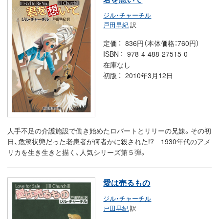
ジル・チャーチル
戸田早紀
訳
定価
836円（本体価格：760円）
ISBN
978-4-488-27515-0
在庫なし
初版
2010年3月12日
人手不足の介護施設で働き始めたロバートとリリーの兄妹。その初
日、危篤状態だった老患者が何者かに殺された!? 1930年代のアメ
リカを生き生きと描く、人気シリーズ第５弾。
愛は売るもの
ジル・チャーチル
戸田早紀
訳