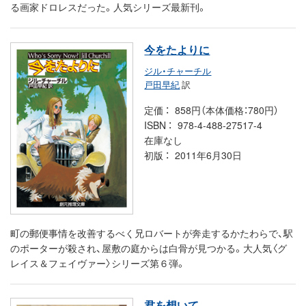
る画家ドロレスだった。人気シリーズ最新刊。
今をたよりに
ジル・チャーチル
戸田早紀
訳
定価
858円（本体価格：780円）
ISBN
978-4-488-27517-4
在庫なし
初版
2011年6月30日
町の郵便事情を改善するべく兄ロバートが奔走するかたわらで、駅
のポーターが殺され、屋敷の庭からは白骨が見つかる。大人気〈グ
レイス＆フェイヴァー〉シリーズ第６弾。
君を想いて