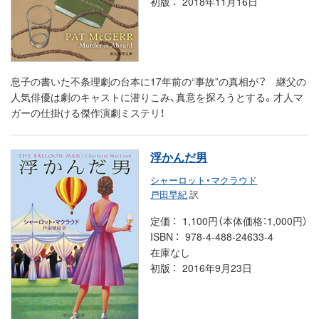
初版
2018年11月16日
息子の書いた不条理劇の台本に17年前の“事故”の真相が？ 継父の
人気俳優は劇のキャストに潜りこみ、真意を探ろうとする。才人マ
ガーの仕掛ける傑作演劇ミステリ！
浮かんだ男
シャーロット・マクラウド
戸田早紀
訳
定価
1,100円（本体価格：1,000円）
ISBN
978-4-488-24633-4
在庫なし
初版
2016年9月23日