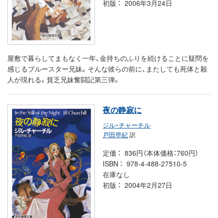
初版
2006年3月24日
屋敷で暮らしてまもなく一年、金持ちのふりを続けることに疑問を
感じるブルースター兄妹。そんな彼らの前に、またしても死体と殺
人が現れる。貧乏兄妹奮闘記第三弾。
夜の静寂に
ジル・チャーチル
戸田早紀
訳
定価
836円（本体価格：760円）
ISBN
978-4-488-27510-5
在庫なし
初版
2004年2月27日