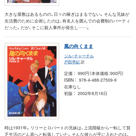
大きな屋敷はあるものの、日々の稼ぎはまるでない。そんな兄妹が
生活費のために企画したのは、有名人を囲んでの会費制のパーティ
だった。だが、そこに殺人事件が発生し……。
風の向くまま
ジル・チャーチル
戸田早紀
訳
定価
990円（本体価格：900円）
ISBN
978-4-488-27509-9
在庫なし
初版
2002年8月16日
時は1931年。リリーとロバートの兄妹は、上流階級から一転して貧
乏生活のどん底へと転落していた。そんな彼らが手に入れたのは、