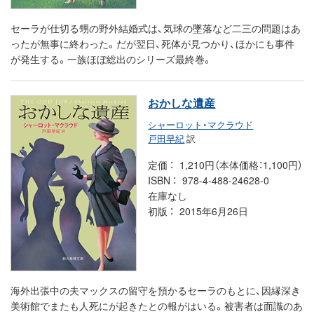
セーラが仕切る甥の野外結婚式は、気球の墜落など二三の問題はあ
ったが無事に終わった。だが翌日、死体が見つかり、ほかにも事件
が発生する。一族ほぼ総出のシリーズ最終巻。
おかしな遺産
シャーロット・マクラウド
戸田早紀
訳
定価
1,210円（本体価格：1,100円）
ISBN
978-4-488-24628-0
在庫なし
初版
2015年6月26日
海外出張中の夫マックスの留守を預かるセーラのもとに、因縁深き
美術館でまたも人死にが起きたとの報がはいる。被害者は面識のあ