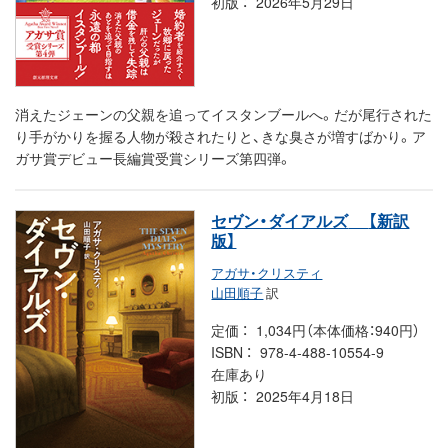
初版
2026年5月29日
消えたジェーンの父親を追ってイスタンブールへ。だが尾行された
り手がかりを握る人物が殺されたりと、きな臭さが増すばかり。ア
ガサ賞デビュー長編賞受賞シリーズ第四弾。
セヴン・ダイアルズ
【新訳
版】
アガサ・クリスティ
山田順子
訳
定価
1,034円（本体価格：940円）
ISBN
978-4-488-10554-9
在庫あり
初版
2025年4月18日