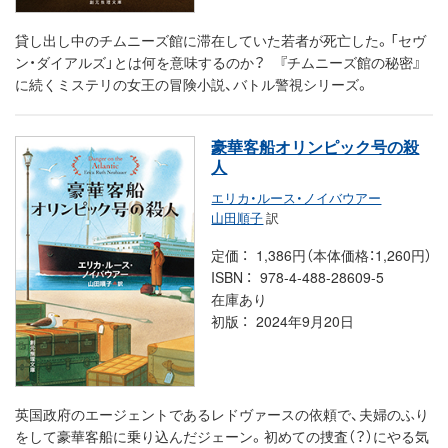
貸し出し中のチムニーズ館に滞在していた若者が死亡した。「セヴ
ン・ダイアルズ」とは何を意味するのか？ 『チムニーズ館の秘密』
に続くミステリの女王の冒険小説、バトル警視シリーズ。
豪華客船オリンピック号の殺
人
エリカ・ルース・ノイバウアー
山田順子
訳
定価
1,386円（本体価格：1,260円）
ISBN
978-4-488-28609-5
在庫あり
初版
2024年9月20日
英国政府のエージェントであるレドヴァースの依頼で、夫婦のふり
をして豪華客船に乗り込んだジェーン。初めての捜査（？）にやる気