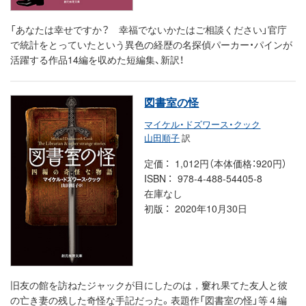
「あなたは幸せですか？ 幸福でないかたはご相談ください」官庁
で統計をとっていたという異色の経歴の名探偵パーカー・パインが
活躍する作品14編を収めた短編集、新訳！
図書室の怪
マイケル・ドズワース・クック
山田順子
訳
定価
1,012円（本体価格：920円）
ISBN
978-4-488-54405-8
在庫なし
初版
2020年10月30日
旧友の館を訪ねたジャックが目にしたのは，窶れ果てた友人と彼
の亡き妻の残した奇怪な手記だった。表題作「図書室の怪」等４編