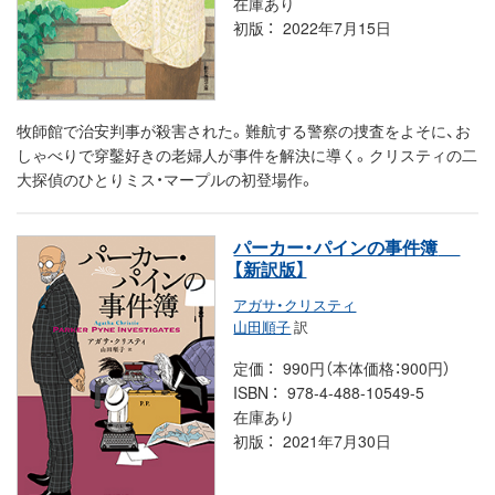
在庫あり
初版
2022年7月15日
牧師館で治安判事が殺害された。難航する警察の捜査をよそに、お
しゃべりで穿鑿好きの老婦人が事件を解決に導く。クリスティの二
大探偵のひとりミス・マープルの初登場作。
パーカー・パインの事件簿
【新訳版】
アガサ・クリスティ
山田順子
訳
定価
990円（本体価格：900円）
ISBN
978-4-488-10549-5
在庫あり
初版
2021年7月30日