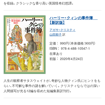
を収録。クラシックな香り高い英国怪奇幻想譚。
ハーリー・クィンの事件簿
【新訳版】
アガサ・クリスティ
山田順子
訳
定価
990円（本体価格：900円）
ISBN
978-4-488-10547-1
在庫あり
初版
2020年4月24日
人生の観察者サタスウェイトが、奇妙な人物クィン氏にヒントをも
らい、不可解な事件の謎を解いていく。クリスティならではの深い
人間描写が光る12編を収めた短編集新訳刊行。