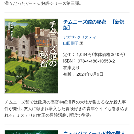
満々だったが……。好評シリーズ第三弾。
チムニーズ館の秘密
【新訳
版】
アガサ・クリスティ
山田順子
訳
定価
1,034円（本体価格：940円）
ISBN
978-4-488-10553-2
在庫あり
初版
2024年8月9日
チムニーズ館では政府の高官や経済界の大物が集まるなか殺人事
件が発生、友人に頼まれ潜入した冒険好きの青年ケイドも巻き込ま
れる。ミステリの女王の冒険活劇、新訳で復活。
ウェッジフィールド館の殺人