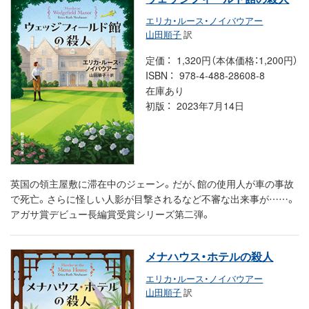
エリカ・ルース・ノイバウアー
山田順子
訳
定価
1,320円（本体価格：1,200円）
ISBN
978-4-488-28608-8
在庫あり
初版
2023年7月14日
英国の領主屋敷に滞在中のジェーン。だが、館の使用人が車の事故
で死亡。さらに怪しい人影が目撃されるなど不審な出来事が……。
アガサ賞デビュー長編賞受賞シリーズ第二弾。
メナハウス・ホテルの殺人
エリカ・ルース・ノイバウアー
山田順子
訳