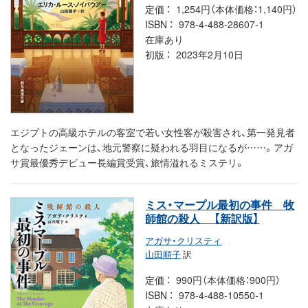
定価
1,254円（本体価格：1,140円）
ISBN
978-4-488-28607-1
在庫あり
初版
2023年2月10日
エジプトの高級ホテルの客室で若い女性客が殺害され、第一発見者
となったジェーンは、地元警察に疑われる羽目になるが……。アガ
サ賞最優秀デビュー長編賞受賞、旅情溢れるミステリ。
ミス・マープル最初の事件 牧
師館の殺人
【新訳版】
アガサ・クリスティ
山田順子
訳
定価
990円（本体価格：900円）
ISBN
978-4-488-10550-1