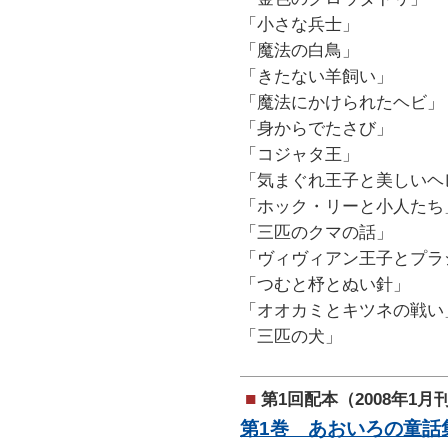
「小さな兵士」
「魔法の白鳥」
「きたない羊飼い」
「魔法にかけられたヘビ」
「身からでたさび」
「コジャタ王」
「気まぐれ王子と美しいヘ
「ホック・リーと小人たち
「三匹のクマの話」
「ヴィヴィアン王子とプラ
「つむと杼とぬい針」
「オオカミとキツネの戦い
「三匹の犬」
■
第1回配本（2008年1月
第1巻 あおいろの童話