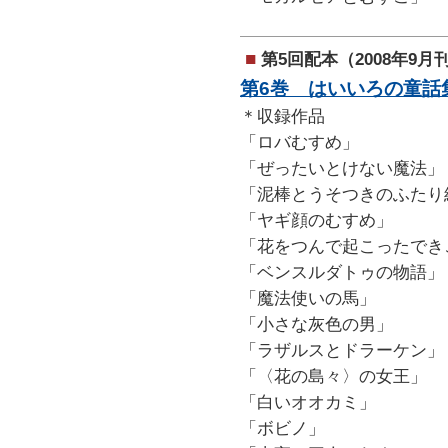
■
第5回配本（2008年9月
第6巻 はいいろの童話
＊収録作品
「ロバむすめ」
「ぜったいとけない魔法」
「泥棒とうそつきのふたり
「ヤギ顔のむすめ」
「花をつんで起こったでき
「ベンスルダトゥの物語」
「魔法使いの馬」
「小さな灰色の男」
「ラザルスとドラーケン」
「〈花の島々〉の女王」
「白いオオカミ」
「ボビノ」