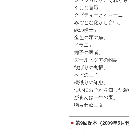
「ジャッカルか、それとも
「くしと首環」
「クプティーとイマーニ」
「みごとな化かし合い」
「緑の騎士」
「金色の頭の魚」
「ドラニ」
「繻子の医者」
「ズールビジアの物語」
「欲ばりの丸損」
「ヘビの王子」
「機織りの知恵」
「ついにおそれを知った若
「がまんは一生の宝」
「物言わぬ王女」
■
第9回配本（2009年5月