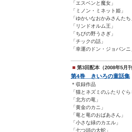
「エスベンと魔女」
「ミノン・ミネット姫」
「ゆかいなおかみさんたち
「リンドオルム王」
「ちびの野うさぎ」
「チックの話」
「幸運のドン・ジョバンニ
■
第3回配本（2008年5月
第4巻 きいろの童話集
＊収録作品
「猫とネズミのふたりぐら
「北方の竜」
「黄金のカニ」
「竜と竜のおばあさん」
「小さな緑のカエル」
「七つ頭の大蛇」