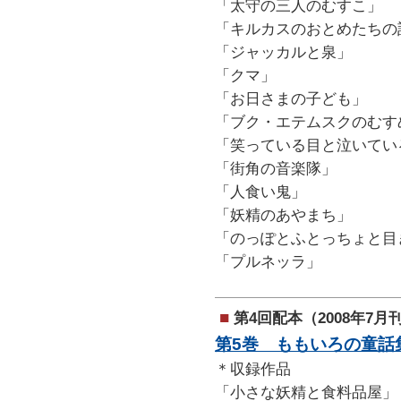
「太守の三人のむすこ」
「キルカスのおとめたちの
「ジャッカルと泉」
「クマ」
「お日さまの子ども」
「ブク・エテムスクのむす
「笑っている目と泣いてい
「街角の音楽隊」
「人食い鬼」
「妖精のあやまち」
「のっぽとふとっちょと目
「プルネッラ」
■
第4回配本（2008年7月
第5巻 ももいろの童話
＊収録作品
「小さな妖精と食料品屋」