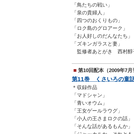
「鳥たちの戦い」
「泉の貴婦人」
「四つのおくりもの」
「ロク島のグロアーク」
「お人好しのだんなたち」
「ズキンガラスと妻」
監修者あとがき 西村醇
■
第10回配本（2009年7
第11巻 くさいろの童
＊収録作品
「マドシャン」
「青いオウム」
「王女ゲールラウグ」
「小人の王さまロクの話」
「そんな話があるもんか」