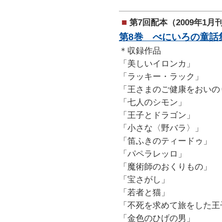
■
第7回配本（2009年1月
第8巻 べにいろの童話
＊収録作品
「美しいイロンカ」
「ラッキー・ラック」
「王さまのご健康をおいの
「七人のシモン」
「王子とドラゴン」
「小さな〈野バラ〉」
「笛ふきのティードゥ」
「パペラレッロ」
「魔術師のおくりもの」
「宝さがし」
「若者と猫」
「不死を求めて旅をした王
「金色のひげの男」