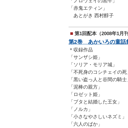
「ノロウェイの黒牛」
「赤鬼エティン」
あとがき 西村醇子
■
第1回配本（2008年1月
第2巻 あかいろの童話
＊収録作品
「サンザシ姫」
「ソリア・モリア城」
「不死身のコシチェイの死
「黒い盗っ人と谷間の騎士
「泥棒の親方」
「ロゼット姫」
「ブタと結婚した王女」
「ノルカ」
「小さなやさしいネズミ」
「六人のばか」