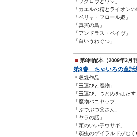
「フクロウとワシ」
「カエルの精とライオンの
「ベリャ・フロール姫」
「真実の鳥」
「アンドラス・ベイヴ」
「白いうわぐつ」
■
第8回配本（2009年3月
第9巻 ちゃいろの童話
＊収録作品
「玉運びと魔物」
「玉運び、つとめをはたす
「魔物バニヤップ」
「ぶつぶつ父さん」
「ヤラの話」
「頭のいい子ウサギ」
「弱虫のゲイラルドがむく