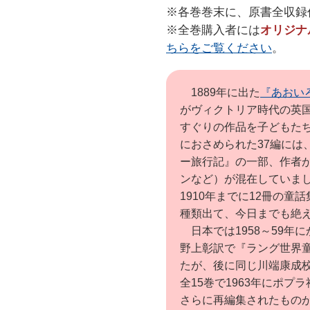
※各巻巻末に、原書全収録
※全巻購入者には
オリジナ
ちらをご覧ください
。
1889年に出た
『あおい
がヴィクトリア時代の英
すぐりの作品を子どもた
におさめられた37編には
ー旅行記』の一部、作者
ンなど）が混在していま
1910年までに12冊の
種類出て、今日までも絶
日本では1958～59年
野上彰訳で『ラング世界童
たが、後に同じ川端康成校
全15巻で1963年にポ
さらに再編集されたものが