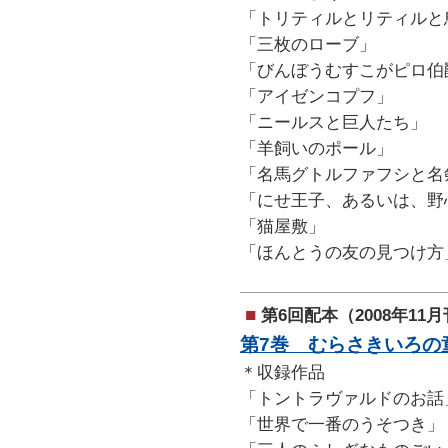
「トリティルとリティルと
「三枚のローブ」
「びんぼうむすこがピロ伯
「アイゼンコプフ」
「ニールスと巨人たち」
「羊飼いのポール」
「名馬グトルファフシと名
「にせ王子、あるいは、野
「猫屋敷」
「ほんとうの友の見つけ方
■
第6回配本（2008年11
第7巻 むらさきいろの
＊収録作品
「トントラヴァルドのお話
「世界で一番のうそつき」