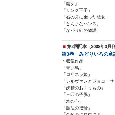
「魔女」
「リング王子」
「石の舟に乗った魔女」
「とんまなハンス」
「かがり針の物語」
■
第2回配本（2008年3月
第3巻 みどりいろの童
＊収録作品
「青い鳥」
「ロザネラ姫」
「シルヴァンとジョコーサ
「妖精のおくりもの」
「三匹の子豚」
「氷の心」
「魔法の指輪」
「金色のクロウタドリ」