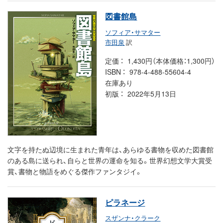
図書館島
ソフィア・サマター
市田泉
訳
定価
1,430円（本体価格：1,300円）
ISBN
978-4-488-55604-4
在庫あり
初版
2022年5月13日
文字を持たぬ辺境に生まれた青年は、あらゆる書物を収めた図書館
のある島に送られ、自らと世界の運命を知る。世界幻想文学大賞受
賞、書物と物語をめぐる傑作ファンタジイ。
ピラネージ
スザンナ・クラーク