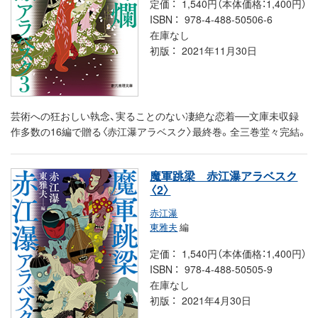
定価
1,540円（本体価格：1,400円）
ISBN
978-4-488-50506-6
在庫なし
初版
2021年11月30日
芸術への狂おしい執念、実ることのない凄絶な恋着──文庫未収録
作多数の16編で贈る〈赤江瀑アラベスク〉最終巻。全三巻堂々完結。
魔軍跳梁 赤江瀑アラベスク
〈2〉
赤江瀑
東雅夫
編
定価
1,540円（本体価格：1,400円）
ISBN
978-4-488-50505-9
在庫なし
初版
2021年4月30日