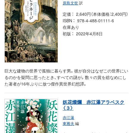
原島文世
訳
定価
2,640円（本体価格：2,400円）
ISBN
978-4-488-01111-6
在庫あり
初版
2022年4月8日
巨大な建物の世界で孤独に暮らす男。彼が自分はなぜこの世界にい
るのかを疑問に思ったとき、すべての謎が。数々の賞を総なめにし
た著者が16年ぶりに放つ傑作異世界幻想譚。
妖花燦爛 赤江瀑アラベスク
〈３〉
赤江瀑
東雅夫
編