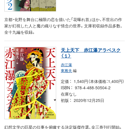
京都・化野を舞台に極限の恋を描いた「花曝れ首」ほか、不世出の作
家が幻視した人と魔の織りなす情念の世界。文庫初収録作品多数、
全十九編を収録。
天上天下 赤江瀑アラベスク
〈１〉
赤江瀑
東雅夫
編
定価
1,540円（本体価格：1,400円）
ISBN
978-4-488-50504-2
在庫なし
初版
2020年12月25日
幻想文学の巨星の仕事を俯瞰する決定版傑作選、全三巻刊行開始。