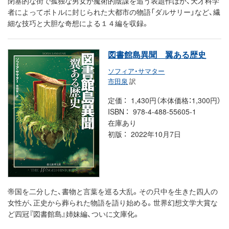
閉塞的な街で孤独な男女が魔術的陰謀を追う表題作ほか、天才科学
者によってボトルに封じられた大都市の物語「ダルサリー」など、繊
細な技巧と大胆な奇想による１４編を収録。
図書館島異聞 翼ある歴史
ソフィア・サマター
市田泉
訳
定価
1,430円（本体価格：1,300円）
ISBN
978-4-488-55605-1
在庫あり
初版
2022年10月7日
帝国を二分した、書物と言葉を巡る大乱。その只中を生きた四人の
女性が、正史から葬られた物語を語り始める。世界幻想文学大賞な
ど四冠『図書館島』姉妹編、ついに文庫化。