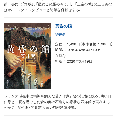
第一巻には「海峡」、「星踊る綺羅の鳴く川」、「上空の城」の三長編の
ほか、ロングインタビューと随筆を併載せする。
黄昏の館
笠井潔
定価
1,430円（本体価格：1,300円）
ISBN
978-4-488-41510-5
在庫なし
初版
2020年3月19日
フランス滞在中に精神を病んだ若き作家。彼の記憶に残る、幼い日
に母と一夏を過ごした森の奥の石造りの豪壮な西洋館は実在する
のか？ 知性派・笠井潔の描く幻想洋館綺譚。