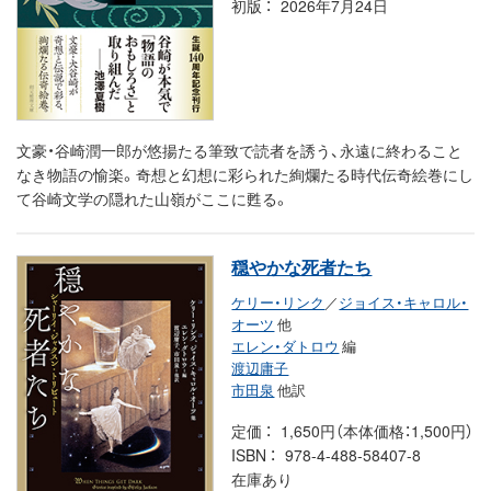
初版
2026年7月24日
文豪・谷崎潤一郎が悠揚たる筆致で読者を誘う、永遠に終わること
なき物語の愉楽。奇想と幻想に彩られた絢爛たる時代伝奇絵巻にし
て谷崎文学の隠れた山嶺がここに甦る。
穏やかな死者たち
ケリー・リンク
／
ジョイス・キャロル・
オーツ
他
エレン・ダトロウ
編
渡辺庸子
市田泉
他訳
定価
1,650円（本体価格：1,500円）
ISBN
978-4-488-58407-8
在庫あり