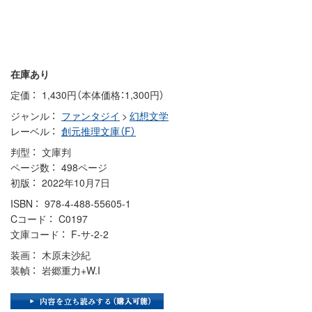
在庫あり
定価
1,430円（本体価格：1,300円）
ジャンル
ファンタジイ
>
幻想文学
レーベル
創元推理文庫（F）
判型
文庫判
ページ数
498ページ
初版
2022年10月7日
ISBN
978-4-488-55605-1
Cコード
C0197
文庫コード
F-サ-2-2
装画
木原未沙紀
装幀
岩郷重力+W.I