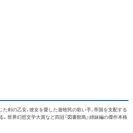
じた剣の乙女、彼女を愛した遊牧民の歌い手、帝国を支配する
る。世界幻想文学大賞など四冠『図書館島』姉妹編の傑作本格