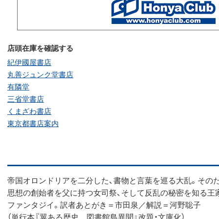
店頭在庫を確認する
紀伊國屋書店
丸善ジュンク堂書店
有隣堂
三省堂書店
くまざわ書店
東京都書店案内
帝国オロンドリアを二分した、書物と言葉を巡る大乱。その
思想の創始者を父に持つ女司祭、そして反乱の秘密を知る王
ファンタジイ。訳者あとがき＝市田泉／解説＝河野聡子
（単行本『翼ある歴史 図書館島異聞』改題・文庫化）