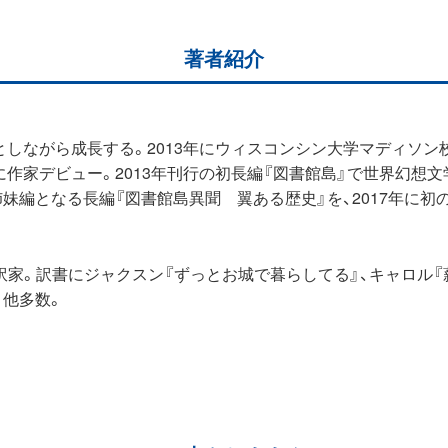
著者紹介
としながら成長する。2013年にウィスコンシン大学マディソン
年に作家デビュー。2013年刊行の初長編『図書館島』で世界幻
姉妹編となる長編『図書館島異聞 翼ある歴史』を、2017年に初
訳家。訳書にジャクスン『ずっとお城で暮らしてる』、キャロル『薪
）他多数。