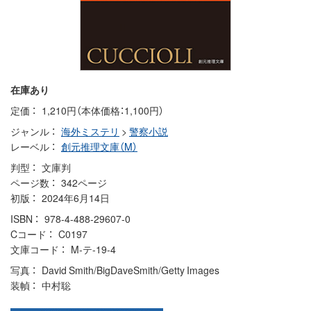
在庫あり
定価
1,210円（本体価格：1,100円）
ジャンル
海外ミステリ
>
警察小説
レーベル
創元推理文庫（M）
判型
文庫判
ページ数
342ページ
初版
2024年6月14日
ISBN
978-4-488-29607-0
Cコード
C0197
文庫コード
M-テ-19-4
写真
David Smith/BigDaveSmith/Getty Images
装幀
中村聡