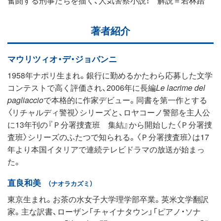
著者紹介
マウリツィオ・デ・ジョバンニ
1958年ナポリ生まれ。銀行に勤めるかたわら応募した文学
コンテストで高く評価され、2006年に長編
Le lacrime del
pagliaccio
で本格的に作家デビュー。同書を第一作とする
〈リチャルディ警視〉シリーズと、ロヤコーノ警部を主人公
に13年刊の『Ｐ分署捜査班 集結』から開始した〈Ｐ分署捜
査班〉シリーズのふたつで知られる。〈Ｐ分署捜査班〉は17
年より本国イタリアで連続テレビドラマの放送が始まっ
た。
直良和美
（ナオラカズミ）
東京生まれ。お茶の水女子大学理学部卒業。英米文学翻訳
家。主な訳書、ローザン「チャイナタウン」「ピアノ・ソナ