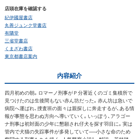
店頭在庫を確認する
紀伊國屋書店
丸善ジュンク堂書店
有隣堂
三省堂書店
くまざわ書店
東京都書店案内
内容紹介
四月初めの朝。ロマーノ刑事がＰ分署近くのゴミ集積所で
見つけたのは生後間もない赤ん坊だった。赤ん坊は急いで
病院へ運ばれ、捜査班の面々は親探しに奔走するが、ある情
報が事態を思わぬ方向へ導いていく。いっぽう、アラゴー
ナ刑事は初対面の少年に懇願され仔犬を探す羽目に。実は
管内で犬猫の失踪事件が多発していて──小さな命のため
奮闘する刑事たちを描く、人気警察小説！ 解説＝若林踏