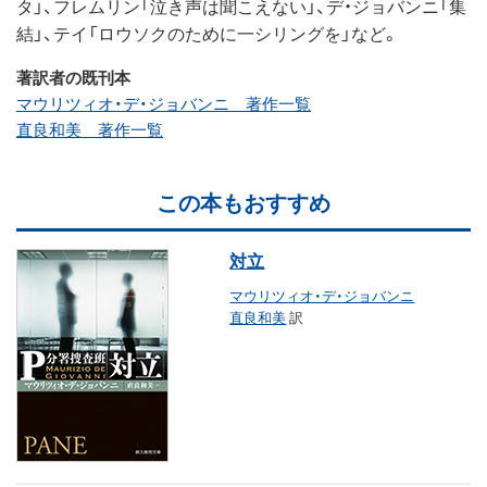
タ」、フレムリン「泣き声は聞こえない」、デ・ジョバンニ「集
結」、テイ「ロウソクのために一シリングを」など。
著訳者の既刊本
マウリツィオ・デ・ジョバンニ 著作一覧
直良和美 著作一覧
この本もおすすめ
対立
マウリツィオ・デ・ジョバンニ
直良和美
訳