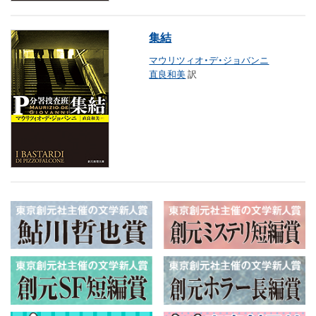
集結
マウリツィオ・デ・ジョバンニ
直良和美
訳