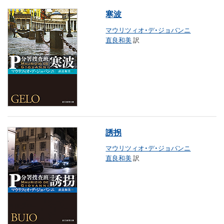
寒波
マウリツィオ・デ・ジョバンニ
直良和美
訳
誘拐
マウリツィオ・デ・ジョバンニ
直良和美
訳