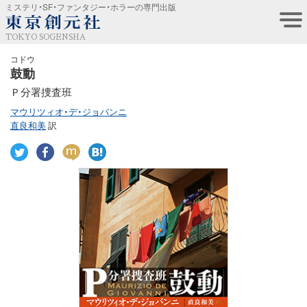
ミステリ・SF・ファンタジー・ホラーの専門出版
TOKYO SOGENSHA
コドウ
鼓動
Ｐ分署捜査班
マウリツィオ・デ・ジョバンニ
直良和美
訳