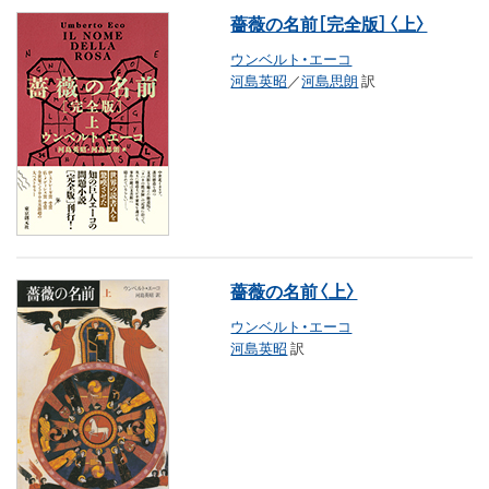
薔薇の名前［完全版］〈上〉
ウンベルト・エーコ
河島英昭
／
河島思朗
訳
薔薇の名前〈上〉
ウンベルト・エーコ
河島英昭
訳