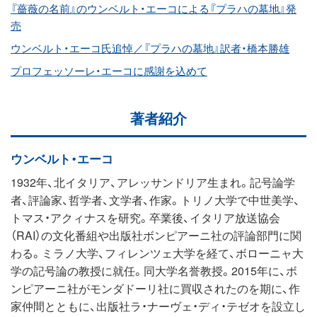
『薔薇の名前』のウンベルト・エーコによる『プラハの墓地』発
売
ウンベルト・エーコ氏追悼／『プラハの墓地』訳者・橋本勝雄
プロフェッソーレ・エーコに感謝を込めて
著者紹介
ウンベルト・エーコ
1932年、北イタリア、アレッサンドリア生まれ。記号論学
者、評論家、哲学者、文学者、作家。トリノ大学で中世美学、
トマス・アクィナスを研究。卒業後、イタリア放送協会
（RAI）の文化番組や出版社ボンピアーニ社の評論部門に関
わる。ミラノ大学、フィレンツェ大学を経て、ボローニャ大
学の記号論の教授に就任。同大学名誉教授。2015年に、ボ
ンピアーニ社がモンダドーリ社に買収されたのを期に、作
家仲間とともに、出版社ラ・ナーヴェ・ディ・テゼオを設立し