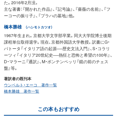
た。2016年2月没。
主な著書：『開かれた作品』、『記号論』、『薔薇の名前』、『フ
ーコーの振り子』、『プラハの墓地』他。
橋本勝雄
（ハシモトカツオ）
1967年生まれ。京都大学文学部卒業。同大大学院博士後期
課程単位取得退学。現在、京都外国語大学教授。訳書にG・
パトータ『イタリア語の起源──歴史文法入門』、S・コラリ
ーツィ『イタリア20世紀史──熱狂と恐怖と希望の100年』、
D・マラーニ『通訳』、M・ボンテンペッリ『鏡の前のチェス
盤』等。
著訳者の既刊本
ウンベルト・エーコ 著作一覧
橋本勝雄 著作一覧
この本もおすすめ