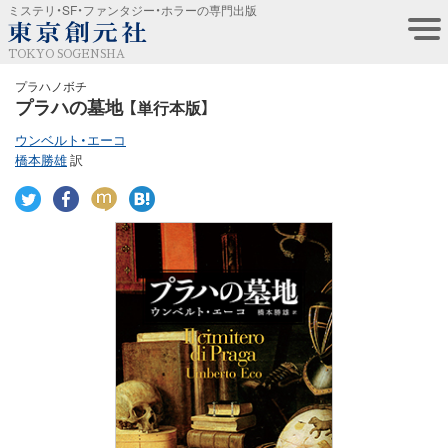
ミステリ・SF・ファンタジー・ホラーの専門出版
TOKYO SOGENSHA
プラハノボチ
プラハの墓地
【単行本版】
ウンベルト・エーコ
橋本勝雄
訳