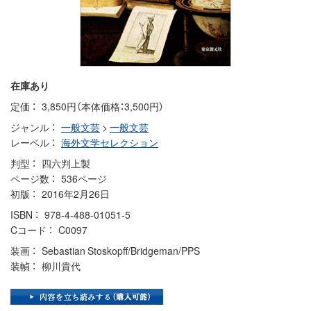
在庫あり
定価
3,850円（本体価格：3,500円）
ジャンル
一般文芸
>
一般文芸
レーベル
海外文学セレクション
判型
四六判上製
ページ数
536ページ
初版
2016年2月26日
ISBN
978-4-488-01051-5
Cコード
C0097
装画
Sebastian Stoskopff/Bridgeman/PPS
装幀
柳川貴代