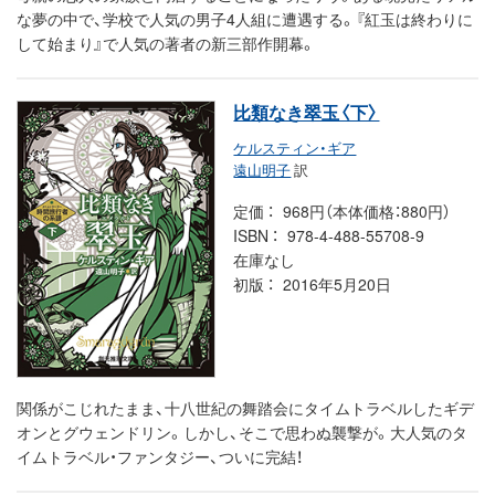
な夢の中で、学校で人気の男子4人組に遭遇する。『紅玉は終わりに
して始まり』で人気の著者の新三部作開幕。
比類なき翠玉〈下〉
ケルスティン・ギア
遠山明子
訳
定価
968円（本体価格：880円）
ISBN
978-4-488-55708-9
在庫なし
初版
2016年5月20日
関係がこじれたまま、十八世紀の舞踏会にタイムトラベルしたギデ
オンとグウェンドリン。しかし、そこで思わぬ襲撃が。大人気のタ
イムトラベル・ファンタジー、ついに完結！