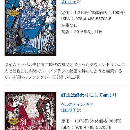
遠山明子
訳
定価
1,210円（本体価格：1,100円）
ISBN
978-4-488-55706-5
在庫なし
初版
2016年3月11日
タイムトラベル中に青年時代の祖父と出会ったグウェンドリン。二
人は監視団に内緒でクロノグラフの秘密を解明しようと画策する
が。時間旅行ファンタジー三部作、第二弾！
紅玉は終わりにして始まり
ケルスティン・ギア
遠山明子
訳
定価
1,078円（本体価格：980円）
ISBN
978-4-488-55705-8