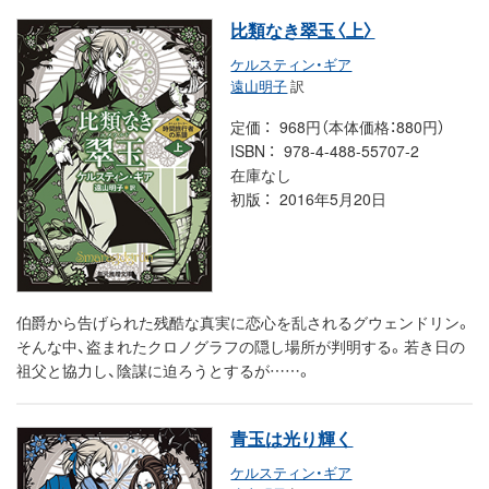
比類なき翠玉〈上〉
ケルスティン・ギア
遠山明子
訳
定価
968円（本体価格：880円）
ISBN
978-4-488-55707-2
在庫なし
初版
2016年5月20日
伯爵から告げられた残酷な真実に恋心を乱されるグウェンドリン。
そんな中、盗まれたクロノグラフの隠し場所が判明する。若き日の
祖父と協力し、陰謀に迫ろうとするが……。
青玉は光り輝く
ケルスティン・ギア