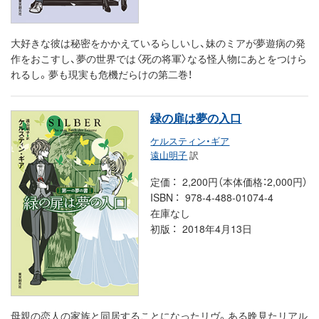
大好きな彼は秘密をかかえているらしいし、妹のミアが夢遊病の発
作をおこすし、夢の世界では〈死の将軍〉なる怪人物にあとをつけら
れるし。夢も現実も危機だらけの第二巻！
緑の扉は夢の入口
ケルスティン・ギア
遠山明子
訳
定価
2,200円（本体価格：2,000円）
ISBN
978-4-488-01074-4
在庫なし
初版
2018年4月13日
母親の恋人の家族と同居することになったリヴ。ある晩見たリアル