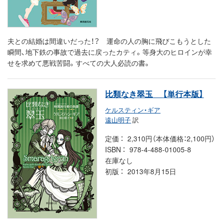
夫との結婚は間違いだった！？ 運命の人の胸に飛びこもうとした
瞬間、地下鉄の事故で過去に戻ったカティ。等身大のヒロインが幸
せを求めて悪戦苦闘。すべての大人必読の書。
比類なき翠玉
【単行本版】
ケルスティン・ギア
遠山明子
訳
定価
2,310円（本体価格：2,100円）
ISBN
978-4-488-01005-8
在庫なし
初版
2013年8月15日