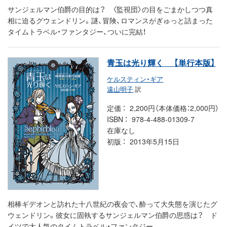
サンジェルマン伯爵の目的は？ 〈監視団〉の目をごまかしつつ真
相に迫るグウェンドリン。謎、冒険、ロマンスがぎゅっと詰まった
タイムトラベル・ファンタジー、ついに完結！
青玉は光り輝く
【単行本版】
ケルスティン・ギア
遠山明子
訳
定価
2,200円（本体価格：2,000円）
ISBN
978-4-488-01309-7
在庫なし
初版
2013年5月15日
相棒ギデオンと訪れた十八世紀の夜会で、酔って大失態を演じたグ
ウェンドリン。彼女に固執するサンジェルマン伯爵の思惑は？ ド
イツで大人気のタイムトラベル・ファンタジー。