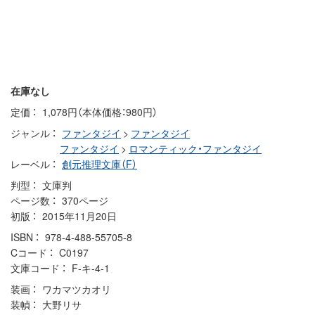
在庫なし
定価
1,078円（本体価格：980円）
ジャンル
ファンタジイ
>
ファンタジイ
ファンタジイ
>
ロマンティック・ファンタジイ
レーベル
創元推理文庫（F）
判型
文庫判
ページ数
370ページ
初版
2015年11月20日
ISBN
978-4-488-55705-8
Cコード
C0197
文庫コード
F-キ-4-1
装画
ワカマツカオリ
装幀
大野リサ