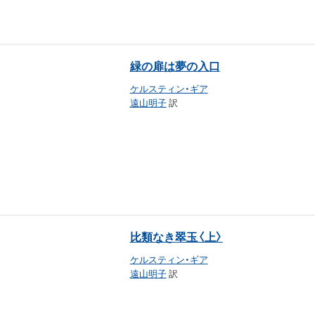
緑の扉は夢の入口
ケルスティン・ギア
遠山明子
訳
比類なき翠玉〈上〉
ケルスティン・ギア
遠山明子
訳