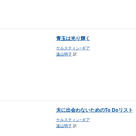
青玉は光り輝く
ケルスティン・ギア
遠山明子
訳
夫に出会わないためのTo Doリスト
ケルスティン・ギア
遠山明子
訳