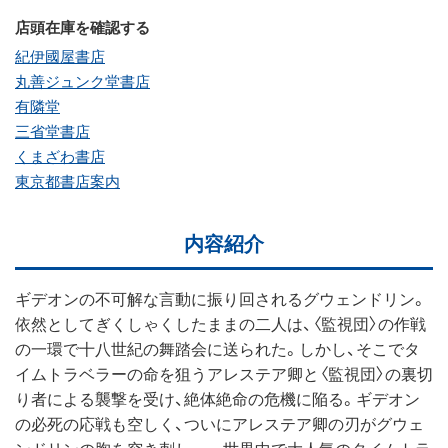
店頭在庫を確認する
紀伊國屋書店
丸善ジュンク堂書店
有隣堂
三省堂書店
くまざわ書店
東京都書店案内
内容紹介
ギデオンの不可解な言動に振り回されるグウェンドリン。
依然としてぎくしゃくしたままの二人は、〈監視団〉の作戦
の一環で十八世紀の舞踏会に送られた。しかし、そこでタ
イムトラベラーの命を狙うアレステア卿と〈監視団〉の裏切
り者による襲撃を受け、絶体絶命の危機に陥る。ギデオン
の必死の応戦も空しく、ついにアレステア卿の刃がグウェ
ンドリンの胸を突き刺し——世界中で大人気のタイムトラ