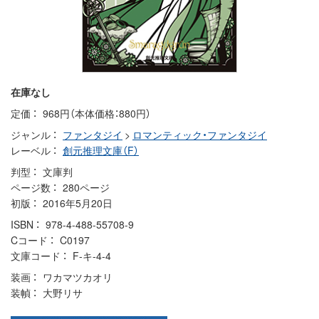
在庫なし
定価
968円（本体価格：880円）
ジャンル
ファンタジイ
>
ロマンティック・ファンタジイ
レーベル
創元推理文庫（F）
判型
文庫判
ページ数
280ページ
初版
2016年5月20日
ISBN
978-4-488-55708-9
Cコード
C0197
文庫コード
F-キ-4-4
装画
ワカマツカオリ
装幀
大野リサ