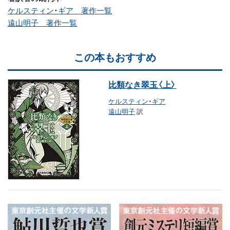
ケルスティン・ギア 著作一覧
遠山明子 著作一覧
この本もおすすめ
比類なき翠玉〈上〉
ケルスティン・ギア
遠山明子
訳