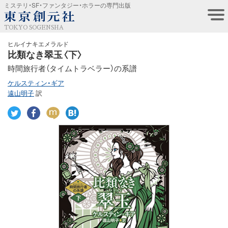
ミステリ・SF・ファンタジー・ホラーの専門出版
TOKYO SOGENSHA
ヒルイナキエメラルド
比類なき翠玉〈下〉
時間旅行者（タイムトラベラー）の系譜
ケルスティン・ギア
遠山明子
訳