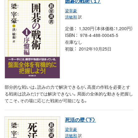
囲碁の戦術〈１〉
梁宰豪
洪敏和
訳
定価
1,320円（本体価格：1,200円）
ISBN
978-4-488-00045-5
在庫なし
初版
2012年10月25日
部分的な戦いは、読みの力で解決できるが、高度の作戦を必要とす
る戦術は読みだけでは解決できない。局面の全体的な動きを把握し
てこそ、その場に応じた戦術が可能になる。
死活の壁〈下〉
梁宰豪
洪敏和
訳