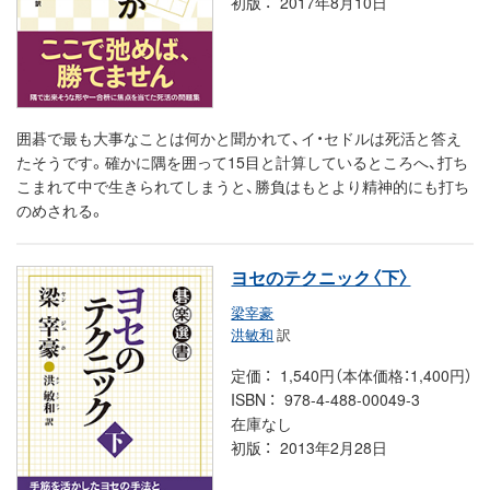
初版
2017年8月10日
囲碁で最も大事なことは何かと聞かれて、イ・セドルは死活と答え
たそうです。確かに隅を囲って15目と計算しているところへ、打ち
こまれて中で生きられてしまうと、勝負はもとより精神的にも打ち
のめされる。
ヨセのテクニック〈下〉
梁宰豪
洪敏和
訳
定価
1,540円（本体価格：1,400円）
ISBN
978-4-488-00049-3
在庫なし
初版
2013年2月28日