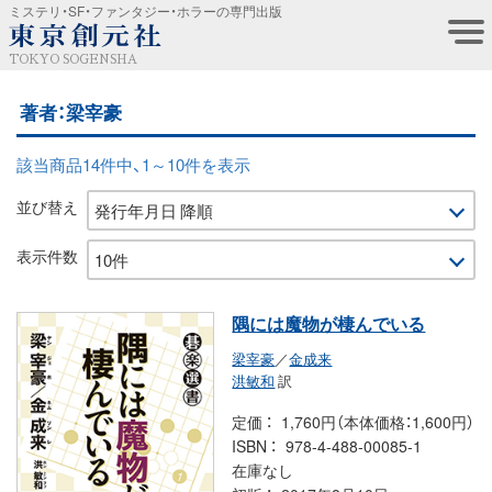
ミステリ・SF・ファンタジー・ホラーの専門出版
TOKYO SOGENSHA
著者：梁宰豪
該当商品14件中、1～10件を表示
並び替え
表示件数
隅には魔物が棲んでいる
梁宰豪
／
金成来
洪敏和
訳
定価
1,760円（本体価格：1,600円）
ISBN
978-4-488-00085-1
在庫なし