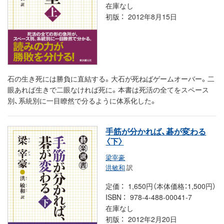
在庫なし
初版
2012年8月15日
石の生き死には勝負に直結する。大石が死ねばゲームオーバー。二
眼あれば生きで二眼なければ死に。本書は死活の全てをスペース
別、系統別に一目瞭然で分るように体系化した。
手筋が分かれば、碁が変わる
〈下〉
梁宰豪
洪敏和
訳
定価
1,650円（本体価格：1,500円）
ISBN
978-4-488-00041-7
在庫なし
初版
2012年2月20日