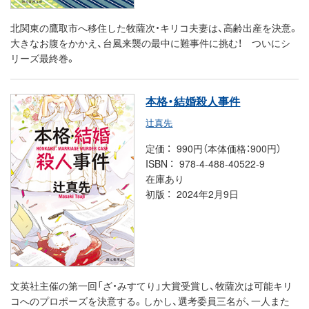
北関東の鷹取市へ移住した牧薩次・キリコ夫妻は、高齢出産を決意。
大きなお腹をかかえ、台風来襲の最中に難事件に挑む！ ついにシ
リーズ最終巻。
本格・結婚殺人事件
辻真先
定価
990円（本体価格：900円）
ISBN
978-4-488-40522-9
在庫あり
初版
2024年2月9日
文英社主催の第一回「ざ・みすてり」大賞受賞し、牧薩次は可能キリ
コへのプロポーズを決意する。しかし、選考委員三名が、一人また