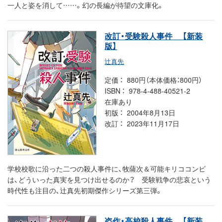
一人と姿を消して……。幻の長編が待望の文庫化。
改訂・受験殺人事件
【新装
版】
辻真先
定価
880円（本体価格：800円）
ISBN
978-4-488-40521-2
在庫あり
初版
2004年8月13日
改訂
2023年11月17日
学校校歌に沿った二つの殺人事件に、牧薩次＆可能キリココンビ
は、どういった真実を見つけ出せるのか？ 受験戦争の悲哀という
時代性も注目の、辻真先初期傑作シリーズ第三弾。
盗作・高校殺人事件
【新装