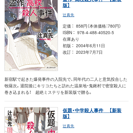
版】
辻真先
定価
858円（本体価格：780円）
ISBN
978-4-488-40520-5
在庫あり
初版
2004年6月11日
改訂
2023年7月7日
新宿駅で起きた爆発事件の入院先で、同年代の二人と意気投合した
牧薩次。退院後にキリコたちと訪れた温泉地・鬼鍬村で密室殺人に
巻き込まれる！ 超絶ミステリを新装版で贈る。
仮題・中学殺人事件
【新装
版】
辻真先