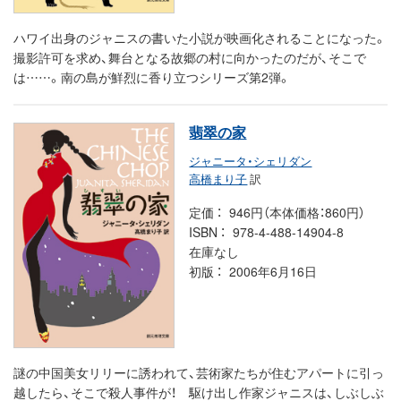
ハワイ出身のジャニスの書いた小説が映画化されることになった。
撮影許可を求め、舞台となる故郷の村に向かったのだが、そこで
は……。南の島が鮮烈に香り立つシリーズ第2弾。
翡翠の家
ジャニータ・シェリダン
高橋まり子
訳
定価
946円（本体価格：860円）
ISBN
978-4-488-14904-8
在庫なし
初版
2006年6月16日
謎の中国美女リリーに誘われて、芸術家たちが住むアパートに引っ
越したら、そこで殺人事件が！ 駆け出し作家ジャニスは、しぶしぶ