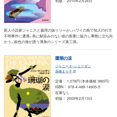
初版
2010年2月26日
新人小説家ジャニスと義理の妹リリーが、ハワイの島で知人の行方
不明事件に遭遇。島に馴染みのない彼の新妻に協力し事態に立ち向
かう。銀色の海が誘う渾身のシリーズ第三弾。
珊瑚の涙
ジャニータ・シェリダン
高橋まり子
訳
定価
1,078円（本体価格：980円）
ISBN
978-4-488-14905-5
在庫なし
初版
2009年2月13日