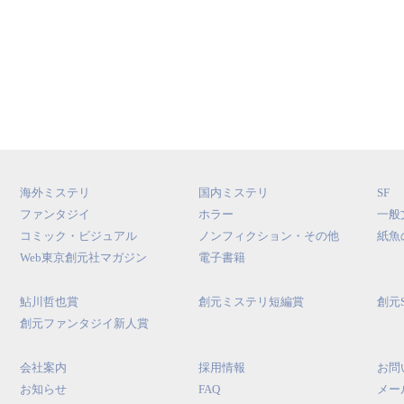
海外ミステリ
国内ミステリ
SF
ファンタジイ
ホラー
一般
コミック・ビジュアル
ノンフィクション・その他
紙魚
Web東京創元社マガジン
電子書籍
鮎川哲也賞
創元ミステリ短編賞
創元
創元ファンタジイ新人賞
会社案内
採用情報
お問
お知らせ
FAQ
メー