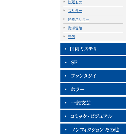
法廷もの
スリラー
怪奇スリラー
海洋冒険
評伝