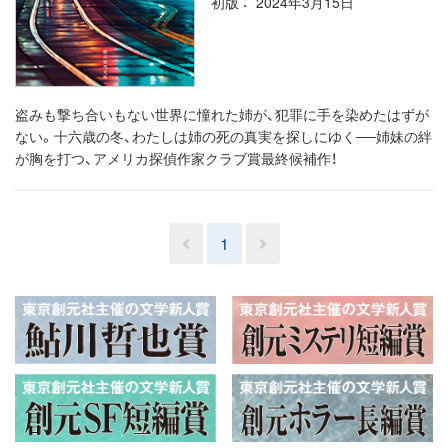
初版
2024年3月15日
盗みも撃ち合いもない世界に憧れた姉が、犯罪に手を染めたはずが
ない。十六歳の冬、わたしは姉の死の真実を探しにゆく──姉妹の絆
が胸を打つ、アメリカ探偵作家クラブ賞最終候補作！
1