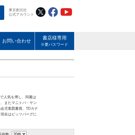
東京創元社
公式アカウント
書店様専用
お問い合わせ
※要パスワード
Eyes で人気を博し、同書は
に、またマニトバ・ヤン
会児童図書賞、TDカナ
。現在はピッツバーグに
示件数