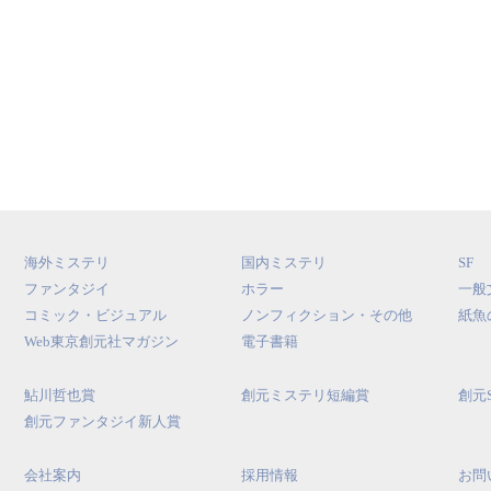
海外ミステリ
国内ミステリ
SF
ファンタジイ
ホラー
一般
コミック・ビジュアル
ノンフィクション・その他
紙魚
Web東京創元社マガジン
電子書籍
鮎川哲也賞
創元ミステリ短編賞
創元
創元ファンタジイ新人賞
会社案内
採用情報
お問