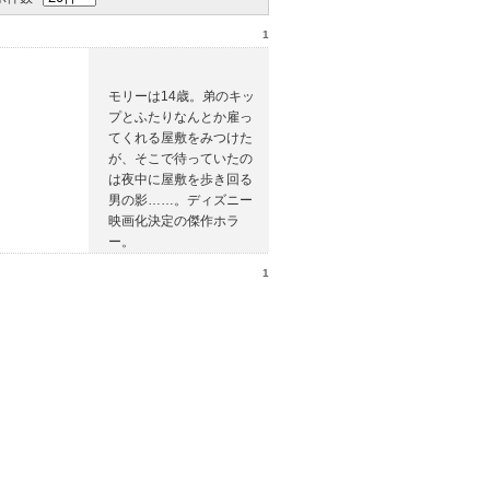
1
モリーは14歳。弟のキッ
プとふたりなんとか雇っ
てくれる屋敷をみつけた
が、そこで待っていたの
は夜中に屋敷を歩き回る
男の影……。ディズニー
映画化決定の傑作ホラ
ー。
1