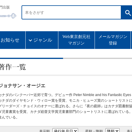
門出版
Web東京創元社
メールマガジン
お知らせ
ジャンル
マガジン
登録
ジョナサン・オージエ
カナダのバンクーバー近郊で育つ。デビュー作 Peter Nimble and his Fantastic 
カナダのダイヤモンド・ウィロー賞を受賞、モニカ・ヒューズ賞のショートリスト
グリーダーズ・チョイスのオナーに選ばれる。さらに『夜の庭師』はカナダ図書館協
ダ児童書賞を受賞、カナダ総督文学賞児童書部門のショートリストに選ばれている
住んでいる。
表示順
昇順・降順
表