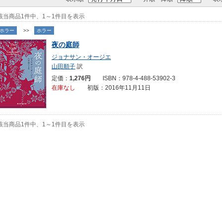
該当商品1件中、1～1件目を表示
ホラー
>>
ホラー
夜の庭師
ジョナサン・オージエ
山田順子
訳
定価：
1,276円
ISBN：978-4-488-53902-3
在庫なし
初版：2016年11月11日
該当商品1件中、1～1件目を表示