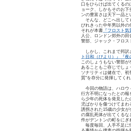
口をひらけば出てくるの
ョーク、しかもそのお下
ンの豊富さは天下一品と
そんな、どこへ出して
びれきった中年男以外の
それが本書
『フロスト気
人公、ロンドン郊外の田
警部、ジャック・フロス
しかし、これまで邦訳
ト日和（びより）』
『夜
このしょうもない警部が
あることもご存じでしょ
ソナリティは健在で、初
質”を存分に発揮してく
今回の物語は、ハロウィ
行方不明になったとの報
ら少年の死体を発見した
児ばかりを傷つけてまわ
誘拐された15歳の少女
の腐乱死体が出てくるな
件がデントンの町をにぎ
毎度毎回、人手不足に悩
る事情から捜査の指揮を