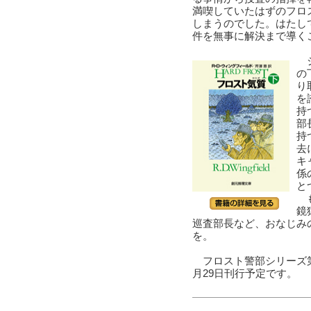
満喫していたはずのフロ
しまうのでした。はたし
件を無事に解決まで導く
シ
の
り
を
持
部
持
去
キ
係
と
も
鏡
巡査部長など、おなじみ
を。
フロスト警部シリーズ
月29日刊行予定です。