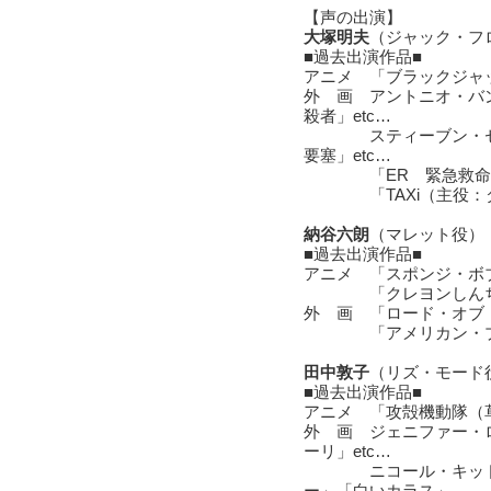
【声の出演】
大塚明夫
（ジャック・フ
■過去出演作品■
アニメ 「ブラックジャ
外 画 アントニオ・バ
殺者」etc…
スティーブン・セガ
要塞」etc…
「ER 緊急救命室
「TAXi（主役：ダ
納谷六朗
（マレット役）
■過去出演作品■
アニメ 「スポンジ・ボ
「クレヨンしんちゃ
外 画 「ロード・オブ
「アメリカン・プレ
田中敦子
（リズ・モード
■過去出演作品■
アニメ 「攻殻機動隊（
外 画 ジェニファー・ロペス
ーリ」etc…
ニコール・キッドマ