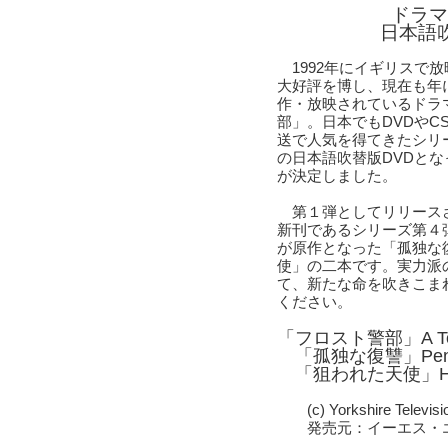
ドラマ
日本語
1992年にイギリスで
大好評を博し、現在も年
作・放映されているドラ
部」。日本でもDVDやC
送で人気を得てきたシリ
の日本語吹替版DVDと
が決定しました。
第１弾としてリリース
新刊であるシリーズ第４
が原作となった「孤独な
使」の二本です。実力派
て、新たな命を吹きこま
ください。
「フロスト警部」A Tou
「孤独な復讐」Penny f
「狙われた天使」Hous
(c) Yorkshire Televisio
発売元：イーエス・エ