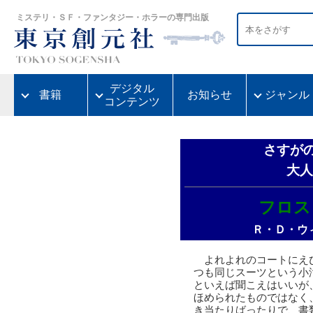
ミステリ・ＳＦ・ファンタジー・ホラーの専門出版
デジタル
書籍
お知らせ
ジャンル
コンテンツ
さすがの
大人
フロス
Ｒ・Ｄ・ウ
よれよれのコートにえ
つも同じスーツという小
といえば聞こえはいいが
ほめられたものではなく
き当たりばったりで、書