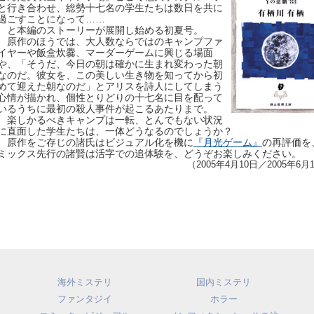
と行き合わせ、総勢十七名の学生たちは数日を共に
過ごすことになって……
と本編のストーリーが展開し始める初夏号。
原作のほうでは、大人数ならではのキャンプファ
イヤーや飯盒炊爨、マーダーゲームに興じる場面
や、「そうだ、今日の朝は確かに生まれ変わった朝
なのだ。彼女を、この美しい生き物を知ってから初
めて迎えた朝なのだ」とアリスを詩人にしてしまう
心情が描かれ、個性とりどりの十七名に目を配って
いるうちに最初の殺人事件が起こるあたりまで。
楽しかるべきキャンプは一転、とんでもない状況
に直面した学生たちは、一体どうなるのでしょうか？
原作をご存じの諸氏はビジュアル化を機に
『月光ゲーム』
の再評価を
ミックス先行の諸賢は活字での追体験を、どうぞお楽しみください。
（2005年4月10日／2005年6月
海外ミステリ
国内ミステリ
ファンタジイ
ホラー