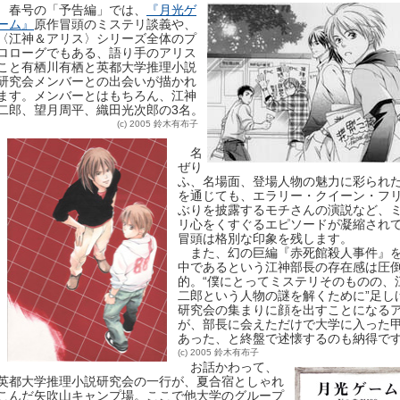
春号の「予告編」では、
『月光ゲ
ーム』
原作冒頭のミステリ談義や、
〈江神＆アリス〉シリーズ全体のプ
ロローグでもある、語り手のアリス
こと有栖川有栖と英都大学推理小説
研究会メンバーとの出会いが描かれ
ます。メンバーとはもちろん、江神
二郎、望月周平、織田光次郎の3名。
(c) 2005 鈴木有布子
名
ぜり
ふ、名場面、登場人物の魅力に彩られ
を通じても、エラリー・クイーン・フ
ぶりを披露するモチさんの演説など、
リ心をくすぐるエピソードが凝縮され
冒頭は格別な印象を残します。
また、幻の巨編『赤死館殺人事件』
中であるという江神部長の存在感は圧
的。“僕にとってミステリそのものの、
二郎という人物の謎を解くために”足し
研究会の集まりに顔を出すことになる
が、部長に会えただけで大学に入った
あった、と終盤で述懐するのも納得で
(c) 2005 鈴木有布子
お話かわって、
英都大学推理小説研究会の一行が、夏合宿としゃれ
こんだ矢吹山キャンプ場。ここで他大学のグループ