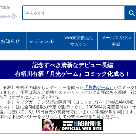
門出版
Web東京創元社
メールマガジン
お知らせ
ジャンル
マガジン
登録
記念すべき清新なデビュー長編
有栖川有栖『月光ゲーム』コミック化成る！
有栖川有栖氏の輝かしいデビューを飾った
『月光ゲーム』
がコミック
りました。作画は温かい絵柄とストーリーラインに定評のある新鋭、鈴
布子（すずきゆふこ）氏が担当。
（株）マッグガーデン発行の隔月刊〈コミックブレイドMASAMUNE
ムネ）〉誌に全5回連載の予定で進行中です。2005年4月発売春号の「
編」に続いて、6月15日発売の初夏号ではいよいよ本編が幕を開けま
詳細は下記のバナーをクリックして公式ページをご覧ください。