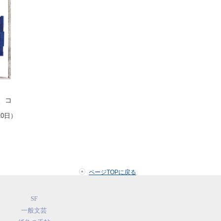
、コ
10日）
ページTOPに戻る
SF
一般文芸