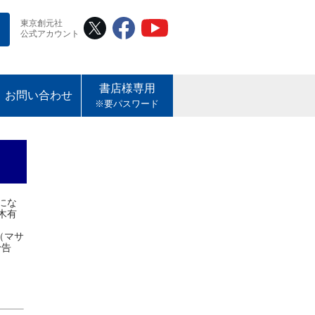
東京創元社
公式アカウント
書店様専用
お問い合わせ
※要パスワード
にな
木有
（マサ
予告
す。