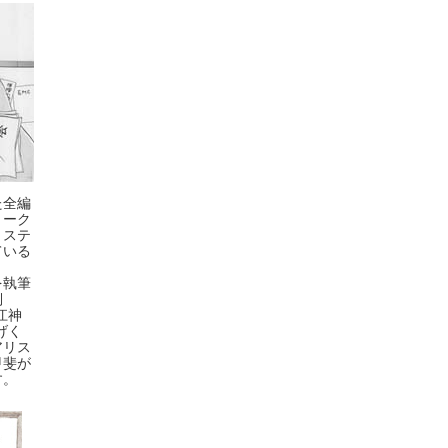
た全編
リーク
ミステ
ている
を執筆
倒
江神
げく
アリス
甲斐が
す。