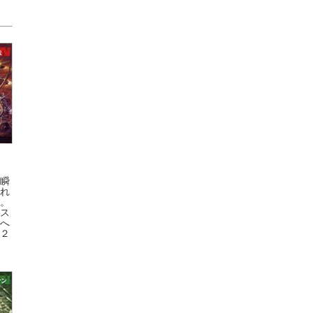
瞬
れ
。
ス
へ
２