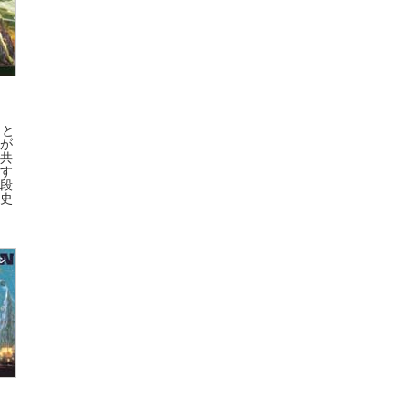
もと
が
共
す
段
史