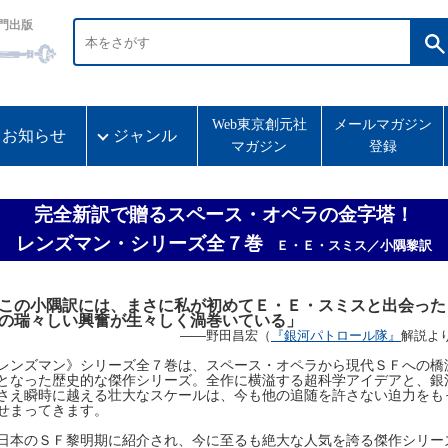
門出版
Web東京創元社
メールマガジン
お知らせ
ジャンル
マガジン
登録
完全新訳で贈るスペース・オペラの金字塔！
レンズマン・シリーズ全７巻
Ｅ・Ｅ・スミス／小隅黎訳
この小隅訳には、まさに私が初めてＥ・Ｅ・スミスと出会った
の瑞々しい興奮が生々しく渦巻いている」
――野田昌宏（
『銀河パトロール隊』
解説よ
レンズマン》シリーズ全７巻は、スペース・オペラから現代ＳＦへの橋
となった歴史的な傑作シリーズ。全作に横溢する超科学アイデアと、銀
さえ瞬時に越える壮大なスケールは、今も他の追随を許さない迫力をも
せまってきます。
本のＳＦ黎明期に紹介され、今に至るも絶大な人気を誇る傑作シリー