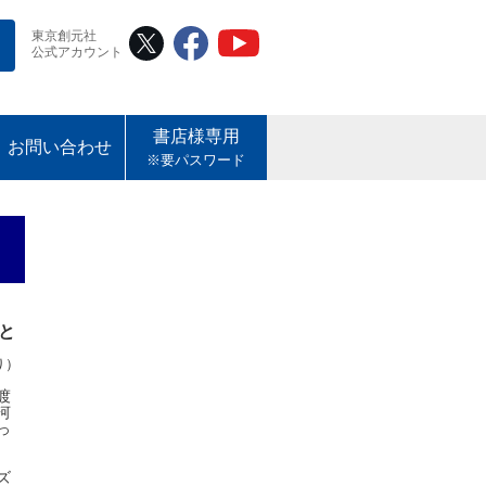
東京創元社
公式アカウント
書店様専用
お問い合わせ
※要パスワード
と
り）
渡
河
っ
ズ