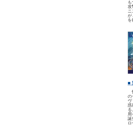
も
攻
ニ
が
を
■
恒
の
ヴ
惑
る
用
誕
ロ