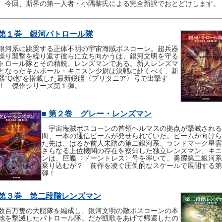
、今回、斯界の第一人者・小隅黎氏による完全新訳でおとどけします。
 第１巻 銀河パトロール隊
河系に跳梁する正体不明の宇宙海賊ボスコーン。超兵器
操り襲撃を繰り返す彼らに立ち向かうは、銀河文明を守る
トロール隊とその精鋭、レンズマンである。新人レンズマ
となったキムボール・キニスン少尉は決戦に赴くべく、新
器“Q砲”を搭載した最新鋭艦〈ブリタニア〉号で出撃す
！ 傑作シリーズ第１弾。
■ 第２巻 グレー・レンズマン
宇宙海賊ボスコーンの首領ヘルマスの拠点が撃滅される
間、一本の通信ビームが発せられていた。ビームが向けら
た先は、はるか前人未踏の第二銀河系、ランドマーク星雲
さらなる上位機関の存在を察知した独立レンズマン、キニ
ンは、巨艦〈ドーントレス〉号を率いて、勇躍第二銀河系
乗り込むが？ 前作を凌ぐ圧倒的なスケールで展開する第
弾！
 第３巻 第二段階レンズマン
百万隻の大艦隊を編成し、銀河文明の敵ボスコーンの本
地を撃滅したパトロール隊。だが凱歌をあげて帰還したの