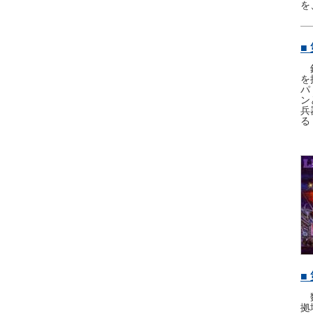
を
■
銀
を
パ
ン
兵
る
■
数
拠