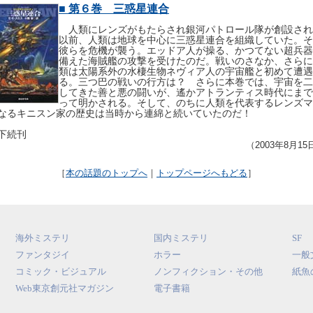
■ 第６巻 三惑星連合
人類にレンズがもたらされ銀河パトロール隊が創設され
以前、人類は地球を中心に三惑星連合を組織していた。そ
彼らを危機が襲う。エッドア人が操る、かつてない超兵器
備えた海賊艦の攻撃を受けたのだ。戦いのさなか、さらに
類は太陽系外の水棲生物ネヴィア人の宇宙艦と初めて遭遇
る。三つ巴の戦いの行方は？ さらに本巻では、宇宙を二
してきた善と悪の闘いが、遙かアトランティス時代にまで
って明かされる。そして、のちに人類を代表するレンズマ
なるキニスン家の歴史は当時から連綿と続いていたのだ！
下続刊
（2003年8月15
［
本の話題のトップへ
｜
トップページへもどる
］
海外ミステリ
国内ミステリ
SF
ファンタジイ
ホラー
一般
コミック・ビジュアル
ノンフィクション・その他
紙魚
Web東京創元社マガジン
電子書籍