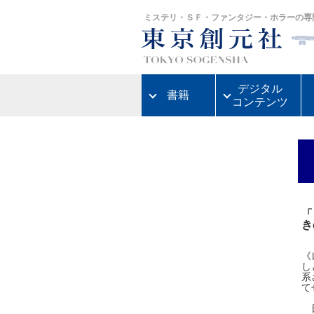
ミステリ・ＳＦ・ファンタジー・ホラーの専
デジタル
書籍
コンテンツ
「
き
《
し
系
て
日