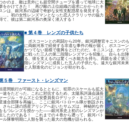
つかのま、敵は意外にも超空間チューブを通って地球に大
撃をかけてきた！ 再び敵の上位組織の追求にかかったキ
スンは、銀河系の辺縁で奇妙な女性支配惑星を発見する
……。初の女性レンズマンとなった恋人クラリッサの協力
得て、彼は第二銀河系の奥深く潜入する！
■ 第４巻 レンズの子供たち
ボスコーンとの死闘から20年。銀河調整官キニスンの
に両銀河系で続発する非道な事件の報が届く。ボスコーン
かつてない規模で復興をとげたのだ。キニスンは、かつて
に戦った三人の第二段階レンズマンを招集し、自らも出陣
る。彼を支えるのは驚くべき能力を持ち、両親を凌ぐ第三
階レンズマンに成長した五人の子供たち。遠大な銀河未来
と人類進化のビジョンが紡がれる。
 第５巻 ファースト・レンズマン
星間航行が可能になるとともに、犯罪のスケールも拡大
一途をたどった。これに対抗するため、太陽系評議会議長
ァージル・サムズと公安委員長ロデリック・キニスンは三
星連合部隊を再編し、ここに銀河パトロール隊が創設され
。さらに謎の惑星アリシアへ赴いたサムズは、神秘的な作
をもつレンズを授かった――銀河系史上初のレンズマンが
生したのである！ これまでの４巻から遡って、銀河パト
ール隊黎明期に人類を襲った最大の危機が語られる。