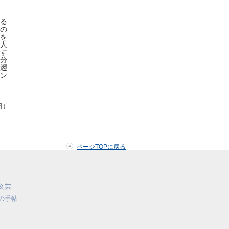
る
の
を
人
す
分
遡
ン
日）
ページTOPに戻る
文芸
の手帖