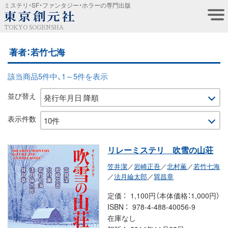
ミステリ・SF・ファンタジー・ホラーの専門出版
TOKYO SOGENSHA
著者：若竹七海
該当商品5件中、1～5件を表示
並び替え
表示件数
リレーミステリ
吹雪の山荘
笠井潔
／
岩崎正吾
／
北村薫
／
若竹七海
／
法月綸太郎
／
巽昌章
定価
1,100円（本体価格：1,000円）
ISBN
978-4-488-40056-9
在庫なし