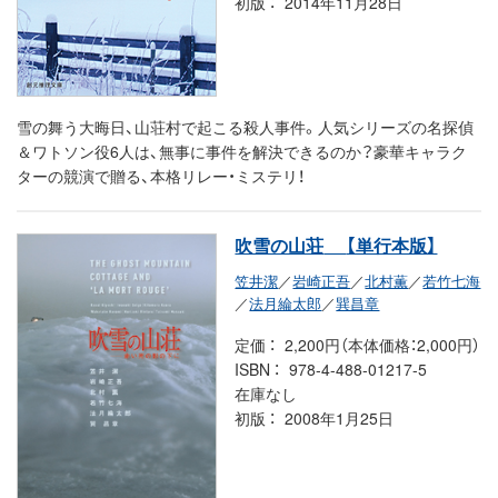
初版
2014年11月28日
雪の舞う大晦日、山荘村で起こる殺人事件。人気シリーズの名探偵
＆ワトソン役6人は、無事に事件を解決できるのか？豪華キャラク
ターの競演で贈る、本格リレー・ミステリ！
吹雪の山荘
【単行本版】
笠井潔
／
岩崎正吾
／
北村薫
／
若竹七海
／
法月綸太郎
／
巽昌章
定価
2,200円（本体価格：2,000円）
ISBN
978-4-488-01217-5
在庫なし
初版
2008年1月25日