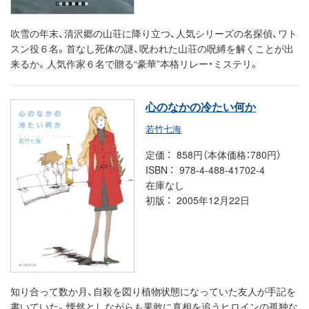
吹雪の年末、清沢郷の山荘に降り立つ、人気シリーズの名探偵、ワト
スン役６名。首なし死体の謎、呪われた山荘の呪縛を解くことが出
来るか。人気作家６名で贈る“豪華”本格リレー・ミステリ。
心のなかの冷たい何か
若竹七海
定価
858円（本体価格：780円）
ISBN
978-4-488-41702-4
在庫なし
初版
2005年12月22日
知り合って数か月、自殺を図り植物状態になっていた友人が手記を
書いていた。慄然としながらも果敢に真相を追うヒロインの孤独な