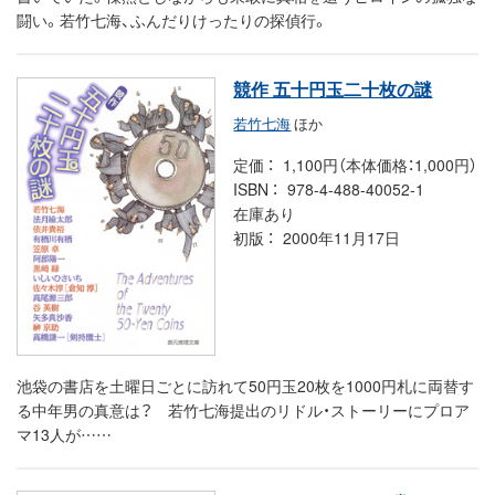
闘い。若竹七海、ふんだりけったりの探偵行。
競作 五十円玉二十枚の謎
若竹七海
ほか
定価
1,100円（本体価格：1,000円）
ISBN
978-4-488-40052-1
在庫あり
初版
2000年11月17日
池袋の書店を土曜日ごとに訪れて50円玉20枚を1000円札に両替す
る中年男の真意は？ 若竹七海提出のリドル・ストーリーにプロア
マ13人が……