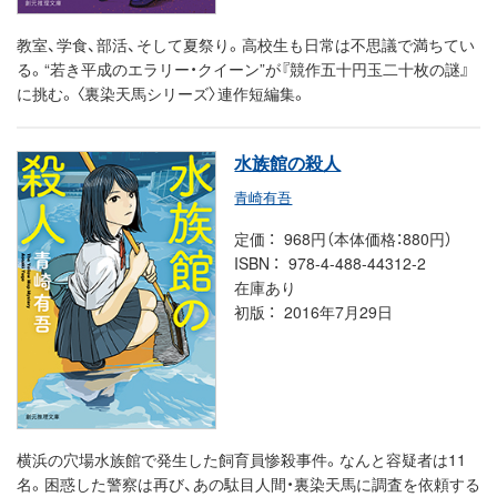
教室、学食、部活、そして夏祭り。高校生も日常は不思議で満ちてい
る。“若き平成のエラリー・クイーン”が『競作五十円玉二十枚の謎』
に挑む。〈裏染天馬シリーズ〉連作短編集。
水族館の殺人
青崎有吾
定価
968円（本体価格：880円）
ISBN
978-4-488-44312-2
在庫あり
初版
2016年7月29日
横浜の穴場水族館で発生した飼育員惨殺事件。なんと容疑者は11
名。困惑した警察は再び、あの駄目人間・裏染天馬に調査を依頼する