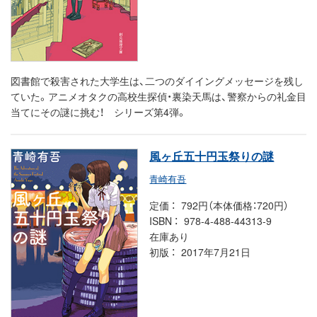
図書館で殺害された大学生は、二つのダイイングメッセージを残し
ていた。アニメオタクの高校生探偵・裏染天馬は、警察からの礼金目
当てにその謎に挑む！ シリーズ第4弾。
風ヶ丘五十円玉祭りの謎
青崎有吾
定価
792円（本体価格：720円）
ISBN
978-4-488-44313-9
在庫あり
初版
2017年7月21日