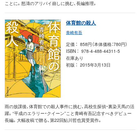
ことに。怒濤のアリバイ崩しに挑む、長編推理。
体育館の殺人
青崎有吾
定価
858円（本体価格：780円）
ISBN
978-4-488-44311-5
在庫あり
初版
2015年3月13日
雨の放課後、体育館での殺人事件に挑む、高校生探偵・裏染天馬の活
躍。“平成のエラリー・クイーン”こと青崎有吾記念すべきデビュー
長編。大幅改稿で贈る、第22回鮎川哲也賞受賞作。