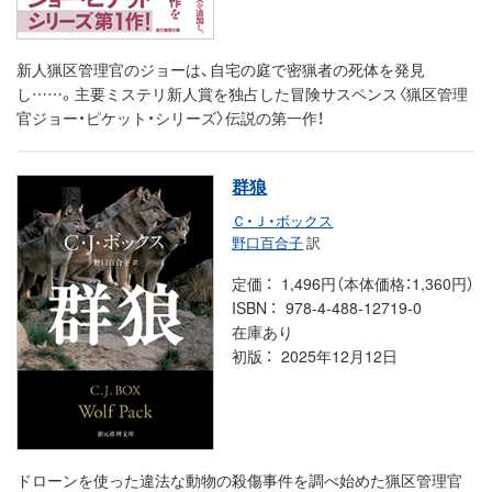
新人猟区管理官のジョーは、自宅の庭で密猟者の死体を発見
し……。主要ミステリ新人賞を独占した冒険サスペンス〈猟区管理
官ジョー・ピケット・シリーズ〉伝説の第一作！
群狼
Ｃ・Ｊ・ボックス
野口百合子
訳
定価
1,496円（本体価格：1,360円）
ISBN
978-4-488-12719-0
在庫あり
初版
2025年12月12日
ドローンを使った違法な動物の殺傷事件を調べ始めた猟区管理官