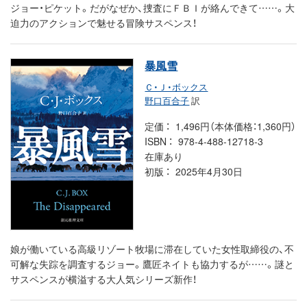
ジョー・ピケット。だがなぜか、捜査にＦＢＩが絡んできて……。大
迫力のアクションで魅せる冒険サスペンス！
暴風雪
Ｃ・Ｊ・ボックス
野口百合子
訳
定価
1,496円（本体価格：1,360円）
ISBN
978-4-488-12718-3
在庫あり
初版
2025年4月30日
娘が働いている高級リゾート牧場に滞在していた女性取締役の、不
可解な失踪を調査するジョー。鷹匠ネイトも協力するが……。謎と
サスペンスが横溢する大人気シリーズ新作！