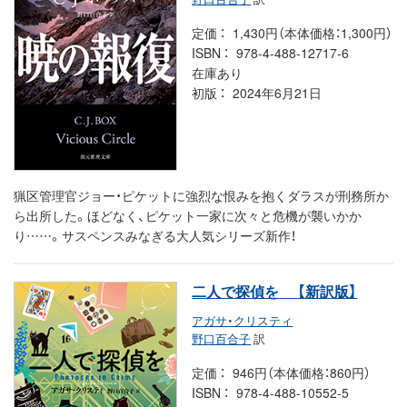
定価
1,430円（本体価格：1,300円）
ISBN
978-4-488-12717-6
在庫あり
初版
2024年6月21日
猟区管理官ジョー・ピケットに強烈な恨みを抱くダラスが刑務所か
ら出所した。ほどなく、ピケット一家に次々と危機が襲いかか
り……。サスペンスみなぎる大人気シリーズ新作！
二人で探偵を
【新訳版】
アガサ・クリスティ
野口百合子
訳
定価
946円（本体価格：860円）
ISBN
978-4-488-10552-5