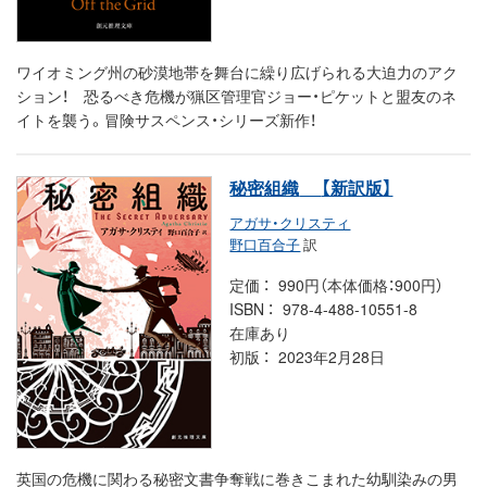
ワイオミング州の砂漠地帯を舞台に繰り広げられる大迫力のアク
ション！ 恐るべき危機が猟区管理官ジョー・ピケットと盟友のネ
イトを襲う。冒険サスペンス・シリーズ新作！
秘密組織
【新訳版】
アガサ・クリスティ
野口百合子
訳
定価
990円（本体価格：900円）
ISBN
978-4-488-10551-8
在庫あり
初版
2023年2月28日
英国の危機に関わる秘密文書争奪戦に巻きこまれた幼馴染みの男