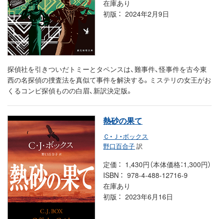
在庫あり
初版
2024年2月9日
探偵社を引きついだトミーとタペンスは、難事件、怪事件を古今東
西の名探偵の捜査法を真似て事件を解決する。ミステリの女王がお
くるコンビ探偵ものの白眉、新訳決定版。
熱砂の果て
Ｃ・Ｊ・ボックス
野口百合子
訳
定価
1,430円（本体価格：1,300円）
ISBN
978-4-488-12716-9
在庫あり
初版
2023年6月16日