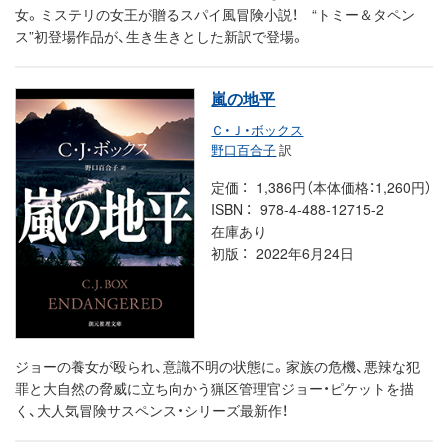
女。ミステリの女王が贈るスパイ風冒険小説！ “トミー＆タペン
ス”初登場作品が、生き生きとした新訳で登場。
嵐の地平
Ｃ・Ｊ・ボックス
野口百合子
訳
定価
1,386円（本体価格：1,260円）
ISBN
978-4-488-12715-2
在庫あり
初版
2022年6月24日
ジョーの養女が殴られ、意識不明の状態に。家族の危機、悪辣な犯
罪と大自然の脅威に立ち向かう猟区管理官ジョー・ピケットを描
く、大人気冒険サスペンス・シリーズ最新作！