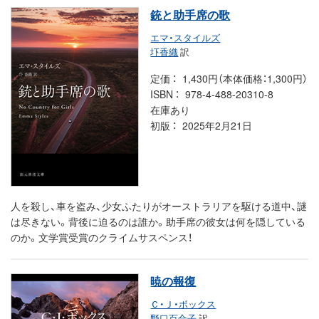
銃と助手席の歌
エマ・スタイルズ
圷香織
訳
定価
1,430円（本体価格：1,300円）
ISBN
978-4-488-20310-8
在庫あり
初版
2025年2月21日
人を殺し、車を盗み、少女ふたりがオーストラリアを駆ける道中、謎
は尽きない。背後に迫るのは誰か。助手席の彼女は何を隠している
のか。文学賞受賞のクライムサスペンス！
暁の報復
Ｃ・Ｊ・ボックス
野口百合子
訳