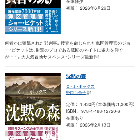
在庫僅少
初版
2026年6月26日
何者かに狙撃された郡判事。捜査を命じられた猟区管理官のジョ
ー・ピケットは、射撃のプロである鷹匠のネイトに協力を仰ぐ
が……。大人気冒険サスペンス・シリーズ最新作！
沈黙の森
Ｃ・Ｊ・ボックス
野口百合子
訳
定価
1,430円（本体価格：1,300円）
ISBN
978-4-488-12720-6
在庫あり
初版
2026年2月13日