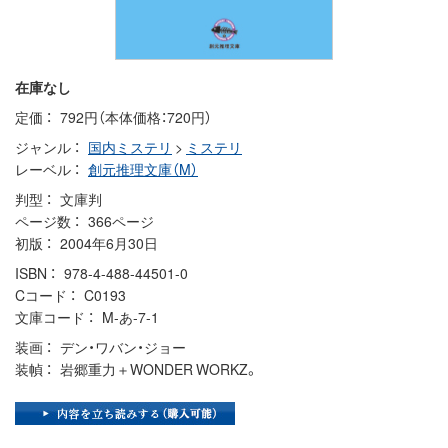
在庫なし
定価
792円（本体価格：720円）
ジャンル
国内ミステリ
>
ミステリ
レーベル
創元推理文庫（M）
判型
文庫判
ページ数
366ページ
初版
2004年6月30日
ISBN
978-4-488-44501-0
Cコード
C0193
文庫コード
M-あ-7-1
装画
デン・ワバン・ジョー
装幀
岩郷重力＋WONDER WORKZ。