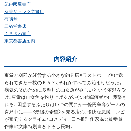
紀伊國屋書店
丸善ジュンク堂書店
有隣堂
三省堂書店
くまざわ書店
東京都書店案内
内容紹介
東堂と刈部が経営する小さな釣具店《ラストホープ》に送
られてきた一枚のＦＡＸ、それがすべての始まりだった。
病気の父のために多摩川の山女魚が欲しいという依頼を受
け、東堂は山女魚を釣り上げるが、その途端何者かに襲撃さ
れる。困惑するふたりはいつの間にか一億円争奪ゲームの
真只中に――〈最後の希望〉を売る店の、愉快な悪漢コンビ
が奮闘するクライム・コメディ。日本推理作家協会賞受賞
作家の文庫特別書き下ろし長編。