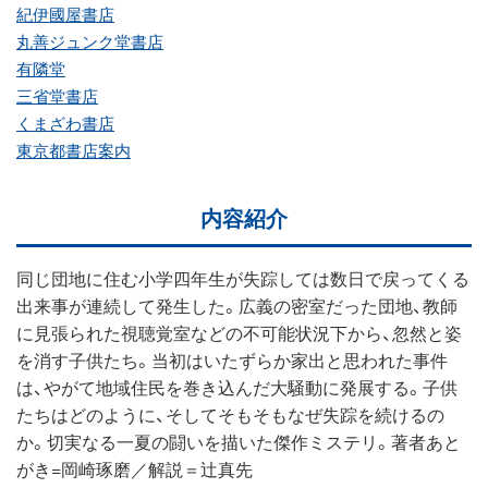
紀伊國屋書店
丸善ジュンク堂書店
有隣堂
三省堂書店
くまざわ書店
東京都書店案内
内容紹介
同じ団地に住む小学四年生が失踪しては数日で戻ってくる
出来事が連続して発生した。広義の密室だった団地、教師
に見張られた視聴覚室などの不可能状況下から、忽然と姿
を消す子供たち。当初はいたずらか家出と思われた事件
は、やがて地域住民を巻き込んだ大騒動に発展する。子供
たちはどのように、そしてそもそもなぜ失踪を続けるの
か。切実なる一夏の闘いを描いた傑作ミステリ。著者あと
がき=岡崎琢磨／解説＝辻真先