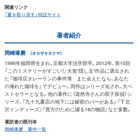
関連リンク
『夏を取り戻す』特設サイト
著者紹介
岡崎琢磨
（オカザキタクマ）
1986年福岡県生まれ、京都大学法学部卒。2012年、第10回
『このミステリーがすごい！』大賞“隠し玉”作品に選出され
た『珈琲店タレーランの事件簿 また会えたなら、あなた
の淹れた珈琲を』でデビュー。同作はシリーズ化され、大ベ
ストセラーとなる。他の著作に〈道然寺さんの双子探偵〉シ
リーズ、『九十九書店の地下には秘密のバーがある』『下北
沢インディーズ』『貴方のために綴る18の物語』など多数。
著訳者の既刊本
岡崎琢磨 著作一覧