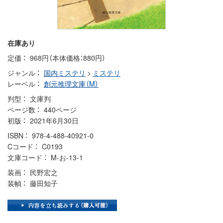
在庫あり
定価
968円（本体価格：880円）
ジャンル
国内ミステリ
>
ミステリ
レーベル
創元推理文庫（M）
判型
文庫判
ページ数
440ページ
初版
2021年6月30日
ISBN
978-4-488-40921-0
Cコード
C0193
文庫コード
M-お-13-1
装画
民野宏之
装幀
藤田知子