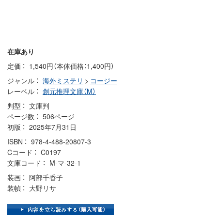
在庫あり
定価
1,540円（本体価格：1,400円）
ジャンル
海外ミステリ
>
コージー
レーベル
創元推理文庫（M）
判型
文庫判
ページ数
506ページ
初版
2025年7月31日
ISBN
978-4-488-20807-3
Cコード
C0197
文庫コード
M-マ-32-1
装画
阿部千香子
装幀
大野リサ