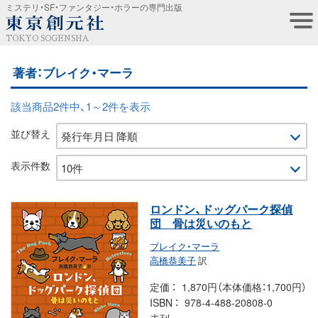
ミステリ・SF・ファンタジー・ホラーの専門出版
TOKYO SOGENSHA
著者：ブレイク・マーラ
該当商品2件中、1～2件を表示
並び替え
表示件数
ロンドン、ドッグパーク探偵
団 骨は災いのもと
ブレイク・マーラ
高橋恭美子
訳
定価
1,870円（本体価格：1,700円）
ISBN
978-4-488-20808-0
未刊