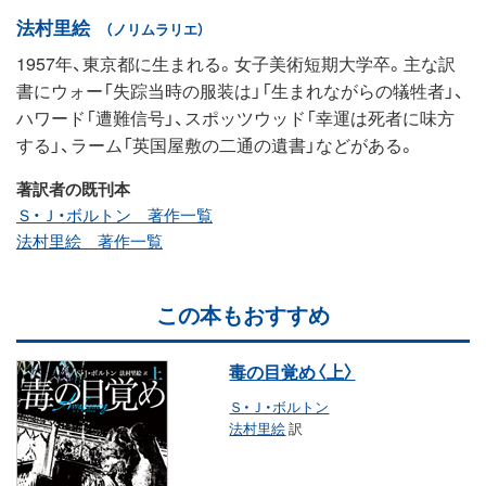
法村里絵
（ノリムラリエ）
1957年、東京都に生まれる。女子美術短期大学卒。主な訳
書にウォー「失踪当時の服装は」「生まれながらの犠牲者」、
ハワード「遭難信号」、スポッツウッド「幸運は死者に味方
する」、ラーム「英国屋敷の二通の遺書」などがある。
著訳者の既刊本
Ｓ・Ｊ・ボルトン 著作一覧
法村里絵 著作一覧
この本もおすすめ
毒の目覚め〈上〉
Ｓ・Ｊ・ボルトン
法村里絵
訳