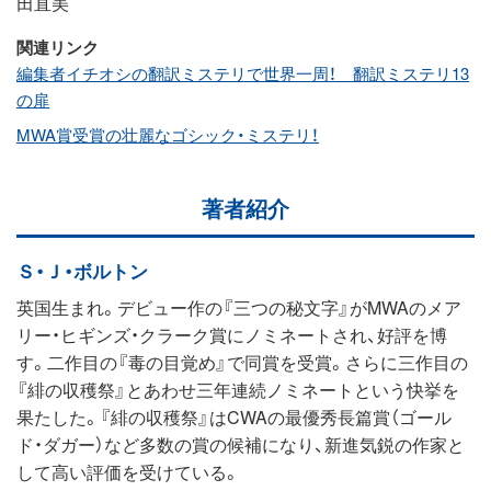
田直美
関連リンク
編集者イチオシの翻訳ミステリで世界一周！ 翻訳ミステリ13
の扉
MWA賞受賞の壮麗なゴシック・ミステリ！
著者紹介
Ｓ・Ｊ・ボルトン
英国生まれ。デビュー作の『三つの秘文字』がMWAのメア
リー・ヒギンズ・クラーク賞にノミネートされ、好評を博
す。二作目の『毒の目覚め』で同賞を受賞。さらに三作目の
『緋の収穫祭』とあわせ三年連続ノミネートという快挙を
果たした。『緋の収穫祭』はCWAの最優秀長篇賞（ゴール
ド・ダガー）など多数の賞の候補になり、新進気鋭の作家と
して高い評価を受けている。