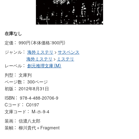
在庫なし
定価
990円（本体価格：900円）
ジャンル
海外ミステリ
>
サスペンス
海外ミステリ
>
ミステリ
レーベル
創元推理文庫（M）
判型
文庫判
ページ数
300ページ
初版
2012年8月31日
ISBN
978-4-488-20706-9
Cコード
C0197
文庫コード
M-ホ-9-4
装画
信濃八太郎
装幀
柳川貴代＋Fragment