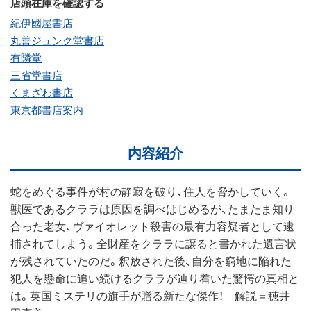
店頭在庫を確認する
紀伊國屋書店
丸善ジュンク堂書店
有隣堂
三省堂書店
くまざわ書店
東京都書店案内
内容紹介
蛇をめぐる事件が村の静寂を破り、住人を脅かしていく。
獣医であるクララは原因を調べはじめるが、たまたま知り
合った老女、ヴァイオレット殺害の最有力容疑者として逮
捕されてしまう。全財産をクララに譲ると書かれた遺言状
が残されていたのだ。釈放された後、自分を窮地に陥れた
犯人を懸命に追い続けるクララが辿り着いた驚愕の真相と
は。英国ミステリの旗手が贈る新たな傑作！ 解説＝穂井