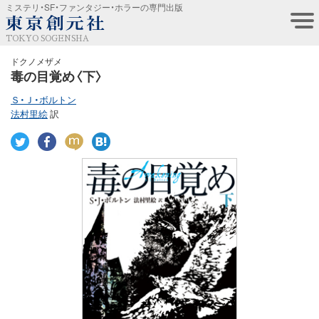
ミステリ・SF・ファンタジー・ホラーの専門出版
TOKYO SOGENSHA
ドクノメザメ
毒の目覚め〈下〉
Ｓ・Ｊ・ボルトン
法村里絵
訳