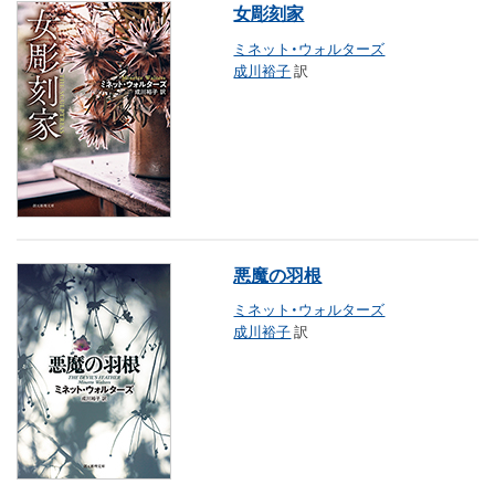
女彫刻家
ミネット・ウォルターズ
成川裕子
訳
悪魔の羽根
ミネット・ウォルターズ
成川裕子
訳