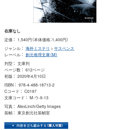
在庫なし
定価
1,540円（本体価格：1,400円）
ジャンル
海外ミステリ
>
サスペンス
レーベル
創元推理文庫（M）
判型
文庫判
ページ数
612ページ
初版
2020年4月10日
ISBN
978-4-488-18713-2
Cコード
C0197
文庫コード
M-ウ-9-13
写真
AlexLinch/Getty Images
装幀
東京創元社装幀室