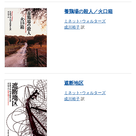
養鶏場の殺人／火口箱
ミネット・ウォルターズ
成川裕子
訳
遮断地区
ミネット・ウォルターズ
成川裕子
訳