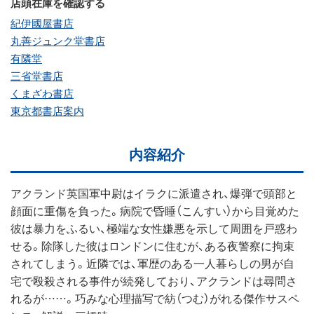
店頭在庫を確認する
紀伊國屋書店
丸善ジュンク堂書店
有隣堂
三省堂書店
くまざわ書店
東京都書店案内
内容紹介
アクランド英国軍中尉はイラクに派遣され、爆弾で頭部と
顔面に重傷を負った。病院で昏睡（こんすい）から目覚めた
彼は暴力をふるい、極端な女性嫌悪を示して周囲を戸惑わ
せる。除隊した彼はロンドンに住むが、ある夜警察に拘束
されてしまう。近隣では、軍歴のある一人暮らしの男が自
宅で殴殺される事件が続発しており、アクランドは尋問さ
れるが……。巧みな心理描写で紡（つむ）がれる傑作サスペ