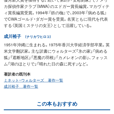
カ探偵作家クラブ（MWA）のエドガー賞長編賞、マカヴィテ
ィ賞長編賞受賞。1994年『鉄の枷』で、2003年『病める狐』
でCWAゴールド・ダガー賞を受賞。名実ともに現代を代表
する〈英国ミステリの女王〉として活躍している。
成川裕子
（ナリカワヒロコ）
1951年沖縄に生まれる。1975年香川大学経済学部卒業。英
米文学翻訳家。主な訳書にウォルターズ「氷の家」「病める
狐」「遮断地区」「悪魔の羽根」「カメレオンの影」、フォッス
ム「湖のほとりで」「晴れた日の森に死す」など。
著訳者の既刊本
ミネット・ウォルターズ 著作一覧
成川裕子 著作一覧
この本もおすすめ