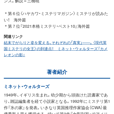
ンス。解説＝三橋暁
＊第６位〈ハヤカワ・ミステリマガジン〉ミステリが読みた
い！ 海外篇
＊第７位『2021本格ミステリ・ベスト10』海外篇
関連リンク
結末でがらりと姿を変える、それぞれの「真実」——。〈現代英
国ミステリの女王〉の到達点！ ミネット・ウォルターズ『カメ
レオンの影』
著者紹介
ミネット・ウォルターズ
1949年、イギリス生まれ。幼少期から頭抜けた読書家であ
り、雑誌編集者を経て小説家となる。1992年にミステリ第1
作『氷の家』を発表。いきなり英国推理作家協会（CWA）最
優秀新人賞を獲得する。続いて第2作『女彫刻家』でアメリ