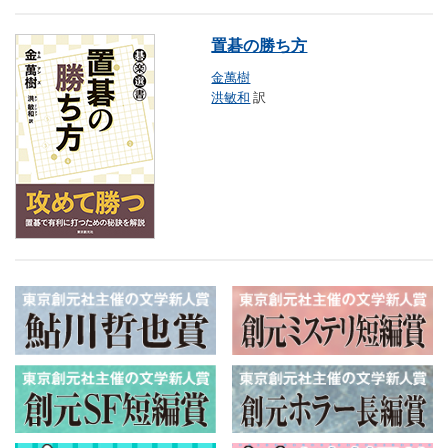
置碁の勝ち方
金萬樹
洪敏和
訳