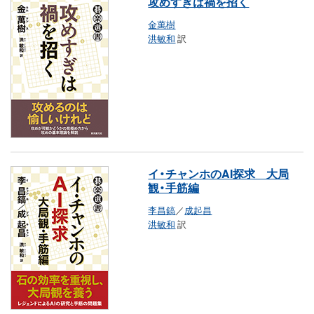
攻めすぎは禍を招く
金萬樹
洪敏和
訳
イ・チャンホのAI探求 大局
観・手筋編
李昌鎬
／
成起昌
洪敏和
訳