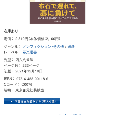
在庫あり
定価
2,310円（本体価格：2,100円）
ジャンル
ノンフィクション・その他
>
囲碁
レーベル
碁楽選書
判型
四六判並製
ページ数
222ページ
初版
2021年12月10日
ISBN
978-4-488-00118-6
Cコード
C0076
装幀
東京創元社装幀室