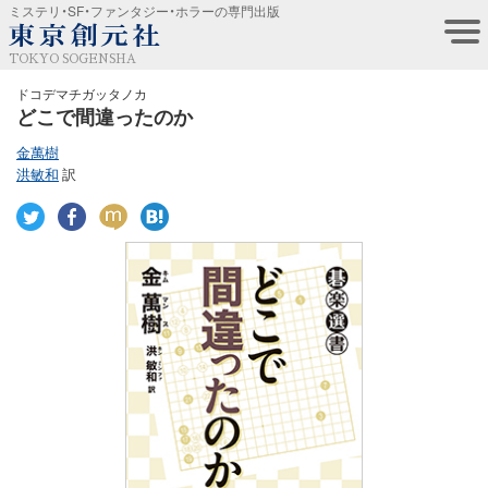
ミステリ・SF・ファンタジー・ホラーの専門出版
TOKYO SOGENSHA
ドコデマチガッタノカ
どこで間違ったのか
金萬樹
洪敏和
訳