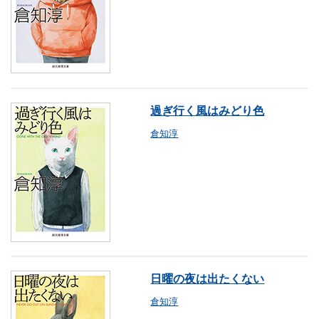
過ぎ行く風はみどり色
倉知淳
日曜の夜は出たくない
倉知淳