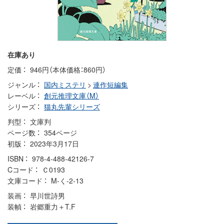
在庫あり
定価
946円（本体価格：860円）
ジャンル
国内ミステリ
>
連作短編集
レーベル
創元推理文庫（M）
シリーズ
猫丸先輩シリーズ
判型
文庫判
ページ数
354ページ
初版
2023年3月17日
ISBN
978-4-488-42126-7
Cコード
Ｃ0193
文庫コード
M-く-2-13
装画
早川世詩男
装幀
岩郷重力＋T.F