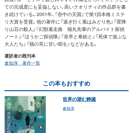
ての完成度にも妥協しない、高いクオリティの作品群を書
き続けている。2001年、『壺中の天国』で第1回本格ミステ
リ大賞を受賞。他の著作に『過ぎ行く風はみどり色』『星降
り山荘の殺人』『幻獣遁走曲 猫丸先輩のアルバイト探偵
ノート』『ほうかご探偵隊』『皇帝と拳銃と』『死体で遊ぶな
大人たち』『猫の耳に甘い唄を』などがある。
著訳者の既刊本
倉知淳 著作一覧
この本もおすすめ
世界の望む静謐
倉知淳