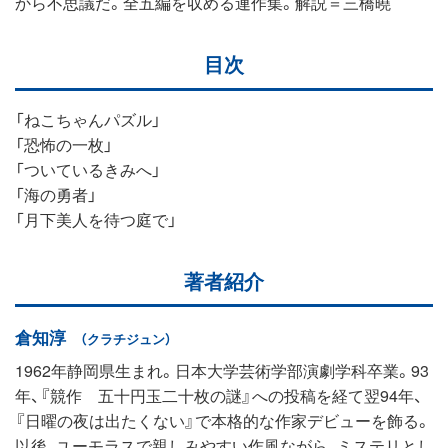
から不思議だ。全五編を収める連作集。解説＝三橋曉
目次
「ねこちゃんパズル」
「恐怖の一枚」
「ついているきみへ」
「海の勇者」
「月下美人を待つ庭で」
著者紹介
倉知淳
（クラチジュン）
1962年静岡県生まれ。日本大学芸術学部演劇学科卒業。93
年、『競作 五十円玉二十枚の謎』への投稿を経て翌94年、
『日曜の夜は出たくない』で本格的な作家デビューを飾る。
以後、ユーモラスで親しみやすい作風ながら、ミステリとし