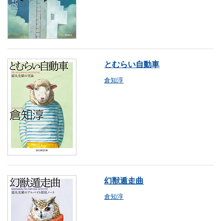
とむらい自動車
倉知淳
幻獣遁走曲
倉知淳