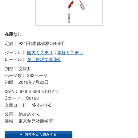
在庫なし
定価
924円（本体価格：840円）
ジャンル
国内ミステリ
>
本格ミステリ
レーベル
創元推理文庫（M）
判型
文庫判
ページ数
382ページ
初版
2010年7月23日
ISBN
978-4-488-41012-4
Cコード
C0193
文庫コード
M-あ-11-2
装画
朝倉めぐみ
装幀
東京創元社装幀室