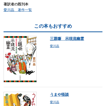
著訳者の既刊本
愛川晶 著作一覧
この本もおすすめ
三題噺 示現流幽霊
愛川晶
うまや怪談
愛川晶