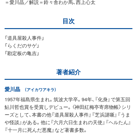
＝愛川晶／解説＝鈴々舎わか馬、西上心太
目次
「道具屋殺人事件」
「らくだのサゲ」
「勘定板の亀吉」
著者紹介
愛川晶
（アイカワアキラ）
1957年福島県生まれ。筑波大学卒。94年、『化身』で第五回
鮎川哲也賞を受賞しデビュー。〈神田紅梅亭寄席物帳〉シリ
ーズとして、本書の他『道具屋殺人事件』『芝浜謎噺』『うま
や怪談』がある。他に『六月六日生まれの天使』『ヘルたん』
『十一月に死んだ悪魔』など著書多数。