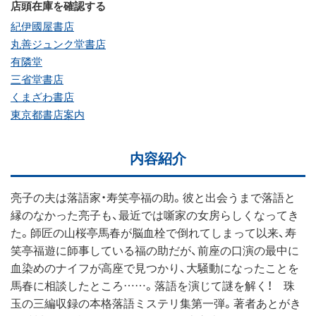
店頭在庫を確認する
紀伊國屋書店
丸善ジュンク堂書店
有隣堂
三省堂書店
くまざわ書店
東京都書店案内
内容紹介
亮子の夫は落語家・寿笑亭福の助。彼と出会うまで落語と
縁のなかった亮子も、最近では噺家の女房らしくなってき
た。師匠の山桜亭馬春が脳血栓で倒れてしまって以来、寿
笑亭福遊に師事している福の助だが、前座の口演の最中に
血染めのナイフが高座で見つかり、大騒動になったことを
馬春に相談したところ……。落語を演じて謎を解く！ 珠
玉の三編収録の本格落語ミステリ集第一弾。著者あとがき