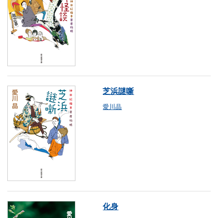
芝浜謎噺
愛川晶
化身