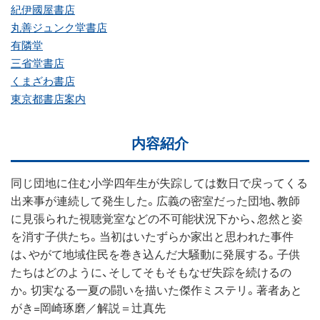
紀伊國屋書店
丸善ジュンク堂書店
有隣堂
三省堂書店
くまざわ書店
東京都書店案内
内容紹介
同じ団地に住む小学四年生が失踪しては数日で戻ってくる
出来事が連続して発生した。広義の密室だった団地、教師
に見張られた視聴覚室などの不可能状況下から、忽然と姿
を消す子供たち。当初はいたずらか家出と思われた事件
は、やがて地域住民を巻き込んだ大騒動に発展する。子供
たちはどのように、そしてそもそもなぜ失踪を続けるの
か。切実なる一夏の闘いを描いた傑作ミステリ。著者あと
がき=岡崎琢磨／解説＝辻真先