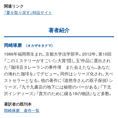
関連リンク
『夏を取り戻す』特設サイト
著者紹介
岡崎琢磨
（オカザキタクマ）
1986年福岡県生まれ、京都大学法学部卒。2012年、第10回
『このミステリーがすごい！』大賞“隠し玉”作品に選出され
た『珈琲店タレーランの事件簿 また会えたなら、あなた
の淹れた珈琲を』でデビュー。同作はシリーズ化され、大ベ
ストセラーとなる。他の著作に〈道然寺さんの双子探偵〉シ
リーズ、『九十九書店の地下には秘密のバーがある』『下北
沢インディーズ』『貴方のために綴る18の物語』など多数。
著訳者の既刊本
岡崎琢磨 著作一覧