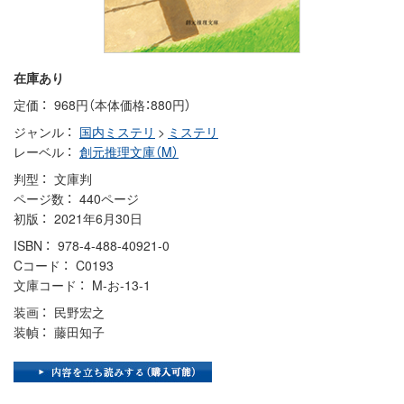
在庫あり
定価
968円（本体価格：880円）
ジャンル
国内ミステリ
>
ミステリ
レーベル
創元推理文庫（M）
判型
文庫判
ページ数
440ページ
初版
2021年6月30日
ISBN
978-4-488-40921-0
Cコード
C0193
文庫コード
M-お-13-1
装画
民野宏之
装幀
藤田知子