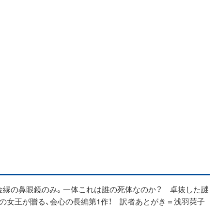
金縁の鼻眼鏡のみ。一体これは誰の死体なのか？ 卓抜した謎
の女王が贈る、会心の長編第1作！ 訳者あとがき＝浅羽莢子