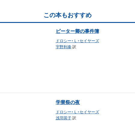
この本もおすすめ
ピーター卿の事件簿
ドロシー・Ｌ・セイヤーズ
宇野利泰
訳
学寮祭の夜
ドロシー・Ｌ・セイヤーズ
浅羽莢子
訳