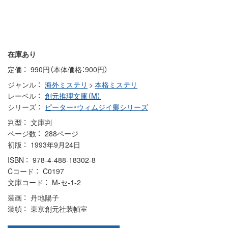
在庫あり
定価
990円（本体価格：900円）
ジャンル
海外ミステリ
>
本格ミステリ
レーベル
創元推理文庫（M）
シリーズ
ピーター・ウィムジイ卿シリーズ
判型
文庫判
ページ数
288ページ
初版
1993年9月24日
ISBN
978-4-488-18302-8
Cコード
C0197
文庫コード
M-セ-1-2
装画
丹地陽子
装幀
東京創元社装幀室