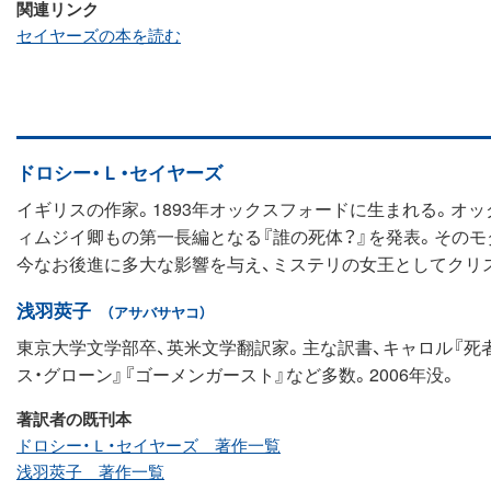
関連リンク
セイヤーズの本を読む
ドロシー・Ｌ・セイヤーズ
イギリスの作家。1893年オックスフォードに生まれる。オ
ィムジイ卿もの第一長編となる『誰の死体？』を発表。そのモ
今なお後進に多大な影響を与え、ミステリの女王としてクリス
浅羽莢子
（アサバサヤコ）
東京大学文学部卒、英米文学翻訳家。主な訳書、キャロル『死者
ス・グローン』『ゴーメンガースト』など多数。2006年没。
著訳者の既刊本
ドロシー・Ｌ・セイヤーズ 著作一覧
浅羽莢子 著作一覧