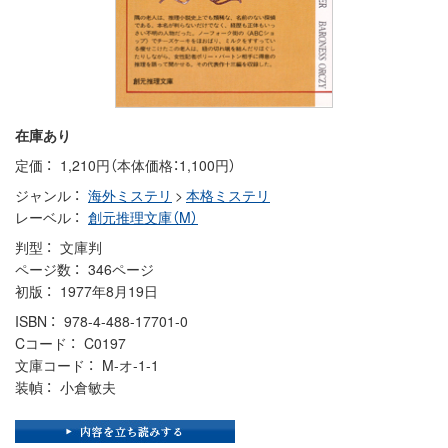
在庫あり
定価
1,210円（本体価格：1,100円）
ジャンル
海外ミステリ
>
本格ミステリ
レーベル
創元推理文庫（M）
判型
文庫判
ページ数
346ページ
初版
1977年8月19日
ISBN
978-4-488-17701-0
Cコード
C0197
文庫コード
M-オ-1-1
装幀
小倉敏夫