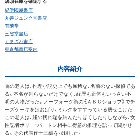
店頭在庫を確認する
紀伊國屋書店
丸善ジュンク堂書店
有隣堂
三省堂書店
くまざわ書店
東京都書店案内
内容紹介
隅の老人は、推理小説史上でも類稀な、名前のない探偵であ
る。本名が判らないだけでなく、経歴も正体もいっさい不
明の人物だった。ノーフォーク街の《ＡＢＣショップ》でチ
ーズケーキをほおばり、ミルクをすすっている痩せこけた
この老人は、紐の切れ端を結んだりほくしたりしながら、女
性記者ポリー・バートン相手に得意の推理を語って聞かせ
る。その代表作十三編を収録した。