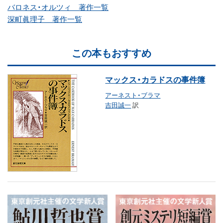
バロネス・オルツィ 著作一覧
深町眞理子 著作一覧
この本もおすすめ
マックス・カラドスの事件簿
アーネスト・ブラマ
吉田誠一
訳