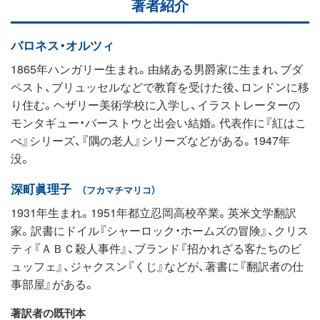
著者紹介
バロネス・オルツィ
1865年ハンガリー生まれ。由緒ある男爵家に生まれ、ブダ
ペスト、ブリュッセルなどで教育を受けた後、ロンドンに移
り住む。ヘザリー美術学校に入学し、イラストレーターの
モンタギュー・バーストウと出会い結婚。代表作に『紅はこ
べ』シリーズ、『隅の老人』シリーズなどがある。1947年
没。
深町眞理子
（フカマチマリコ）
1931年生まれ。1951年都立忍岡高校卒業。英米文学翻訳
家。訳書にドイル『シャーロック・ホームズの冒険』、クリス
ティ『ＡＢＣ殺人事件』、ブランド『招かれざる客たちのビ
ュッフェ』、ジャクスン『くじ』などが、著書に『翻訳者の仕
事部屋』がある。
著訳者の既刊本