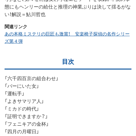
態にもヘンリーの給仕と推理の神業ぶりは決して揺るがな
い！解説＝鮎川哲也
関連リンク
あの本格ミステリの巨匠も激賞！ 安楽椅子探偵の名作シリー
ズ第４弾
目次
「六千四百京の組合わせ」
「バーにいた女」
「運転手」
「よきサマリア人」
「ミカドの時代」
「証明できますか？」
「フェニキアの金杯」
「四月の月曜日」