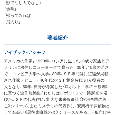
「獣でなし人でなし」
「赤毛」
「帰ってみれば」
「飛入り」
著者紹介
アイザック・アシモフ
アメリカの作家。1920年、ロシアに生まれ、3歳で家族とア
メリカに移住しニューヨークで育った。35年、15歳の若さ
でコロンビア大学へ入学。39年、ＳＦ専門誌に短編が掲載
され作家デビュー。40年代の“ＳＦ黄金時代”の立役者の一
人となり、50年、自身が考案した〈ロボット工学の三原則〉
に基づく連作短編集『わたしはロボット』で一躍脚光を浴
びた。ＳＦの代表作に、壮大な未来叙事詩《銀河帝国の興
亡》シリーズ、またミステリの代表作に、安楽椅子探偵物と
して名高い《黒後家蜘蛛の会》シリーズがある。一般向け科