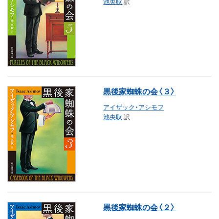
池央耿
訳
黒後家蜘蛛の会〈３〉
アイザック・アシモフ
池央耿
訳
黒後家蜘蛛の会〈２〉