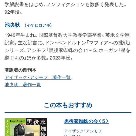
学解説書をはじめ、ノンフィクションも数多く発表した。
92年没。
池央耿
（イケヒロアキ）
1940年生まれ。国際基督教大学教養学部卒業。英米文学翻
訳家。主な訳書に、ドン・ペンドルトン「マフィアへの挑戦」
シリーズ、アシモフ「黒後家蜘蛛の会」1～5、ホーガン「星を
継ぐもの」ほか多数。2023年没。
著訳者の既刊本
アイザック・アシモフ 著作一覧
池央耿 著作一覧
この本もおすすめ
黒後家蜘蛛の会〈５〉
アイザック・アシモフ