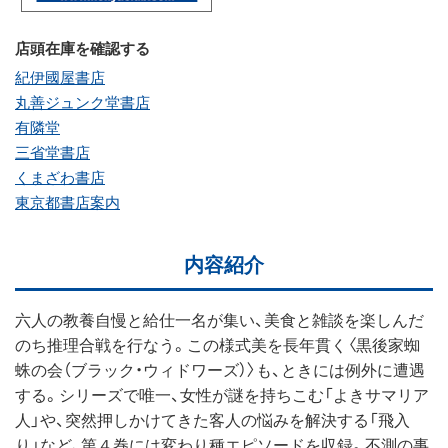
店頭在庫を確認する
紀伊國屋書店
丸善ジュンク堂書店
有隣堂
三省堂書店
くまざわ書店
東京都書店案内
内容紹介
六人の教養自慢と給仕一名が集い、美食と雑談を楽しんだ
のち推理合戦を行なう。この様式美を長年貫く〈黒後家蜘
蛛の会（ブラック・ウィドワーズ）〉も、ときには例外に遭遇
する。シリーズで唯一、女性が謎を持ちこむ「よきサマリア
人」や、突然押しかけてきた客人の悩みを解決する「飛入
り」など、第４巻には変わり種エピソードを収録。不測の事