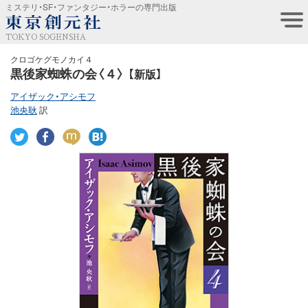
ミステリ・SF・ファンタジー・ホラーの専門出版
TOKYO SOGENSHA
クロゴケグモノカイ４
黒後家蜘蛛の会〈４〉
【新版】
アイザック・アシモフ
池央耿
訳