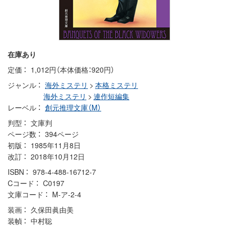
在庫あり
定価
1,012円（本体価格：920円）
ジャンル
海外ミステリ
>
本格ミステリ
海外ミステリ
>
連作短編集
レーベル
創元推理文庫（M）
判型
文庫判
ページ数
394ページ
初版
1985年11月8日
改訂
2018年10月12日
ISBN
978-4-488-16712-7
Cコード
C0197
文庫コード
M-ア-2-4
装画
久保田眞由美
装幀
中村聡