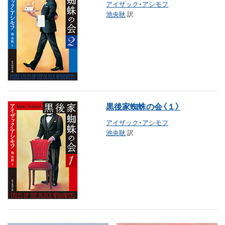
アイザック・アシモフ
池央耿
訳
黒後家蜘蛛の会〈１〉
アイザック・アシモフ
池央耿
訳