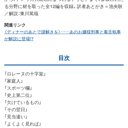
る分野に材を取った全12編を収録。訳者あとがき＝池央耿
／解説：東川篤哉
関連リンク
〈ディナーのあとで謎解きを〉……あのお嬢様刑事と毒舌執事
が解説に登場!?
目次
「ロレーヌの十字架」
「家庭人」
「スポーツ欄」
「史上第二位」
「欠けているもの」
「その翌日」
「見当違い」
「よくよく見れば」