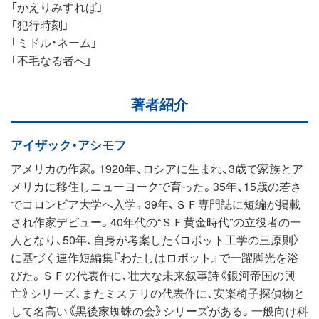
「かえりみすれば」
「犯行時刻」
「ミドル・ネーム」
「不毛なる者へ」
著者紹介
アイザック・アシモフ
アメリカの作家。1920年、ロシアに生まれ、3歳で家族とア
メリカに移住しニューヨークで育った。35年、15歳の若さ
でコロンビア大学へ入学。39年、ＳＦ専門誌に短編が掲載
され作家デビュー。40年代の“ＳＦ黄金時代”の立役者の一
人となり、50年、自身が考案した〈ロボット工学の三原則〉
に基づく連作短編集『わたしはロボット』で一躍脚光を浴
びた。ＳＦの代表作に、壮大な未来叙事詩《銀河帝国の興
亡》シリーズ、またミステリの代表作に、安楽椅子探偵物と
して名高い《黒後家蜘蛛の会》シリーズがある。一般向け科