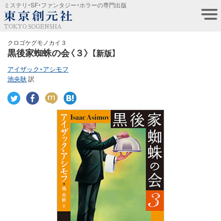
ミステリ・SF・ファンタジー・ホラーの専門出版
TOKYO SOGENSHA
クロゴケグモノカイ３
黒後家蜘蛛の会〈３〉
【新版】
アイザック・アシモフ
池央耿
訳