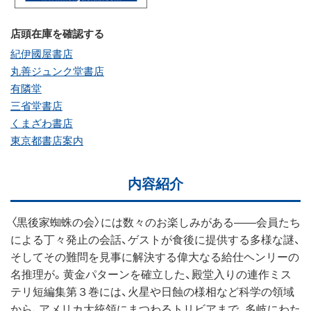
店頭在庫を確認する
紀伊國屋書店
丸善ジュンク堂書店
有隣堂
三省堂書店
くまざわ書店
東京都書店案内
内容紹介
〈黒後家蜘蛛の会〉には数々のお楽しみがある――会員たち
による丁々発止の会話、ゲストが食後に提供する多様な謎、
そしてその難問を見事に解決する偉大なる給仕ヘンリーの
名推理が。黄金パターンを確立した、殿堂入りの連作ミス
テリ短編集第３巻には、火星や日蝕の様相など科学の領域
から、アメリカ大統領にまつわるトリビアまで、多岐にわた