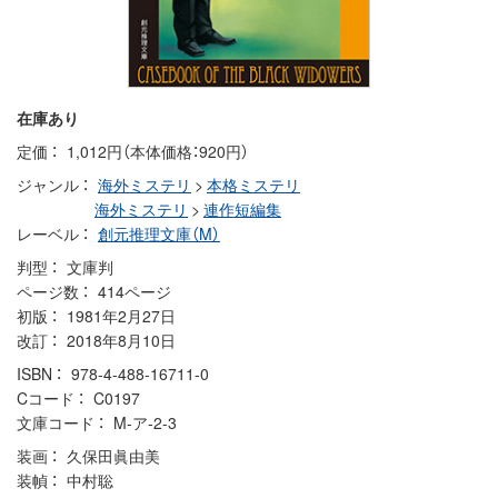
在庫あり
定価
1,012円（本体価格：920円）
ジャンル
海外ミステリ
>
本格ミステリ
海外ミステリ
>
連作短編集
レーベル
創元推理文庫（M）
判型
文庫判
ページ数
414ページ
初版
1981年2月27日
改訂
2018年8月10日
ISBN
978-4-488-16711-0
Cコード
C0197
文庫コード
M-ア-2-3
装画
久保田眞由美
装幀
中村聡