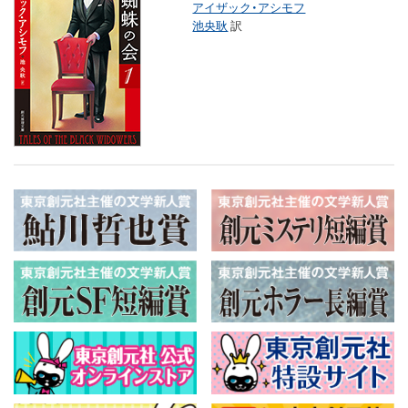
アイザック・アシモフ
池央耿
訳