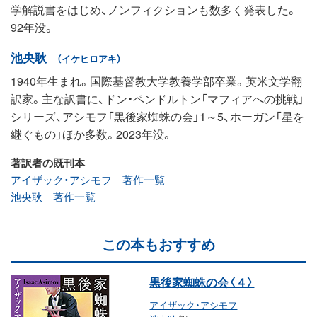
学解説書をはじめ、ノンフィクションも数多く発表した。
92年没。
池央耿
（イケヒロアキ）
1940年生まれ。国際基督教大学教養学部卒業。英米文学翻
訳家。主な訳書に、ドン・ペンドルトン「マフィアへの挑戦」
シリーズ、アシモフ「黒後家蜘蛛の会」1～5、ホーガン「星を
継ぐもの」ほか多数。2023年没。
著訳者の既刊本
アイザック・アシモフ 著作一覧
池央耿 著作一覧
この本もおすすめ
黒後家蜘蛛の会〈４〉
アイザック・アシモフ