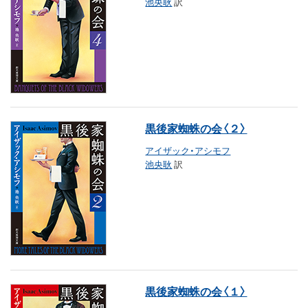
池央耿
訳
黒後家蜘蛛の会〈２〉
アイザック・アシモフ
池央耿
訳
黒後家蜘蛛の会〈１〉