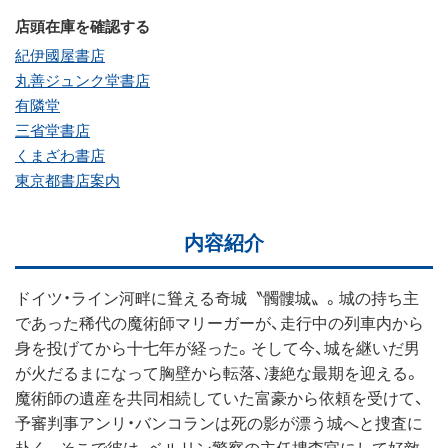
店頭在庫を確認する
紀伊國屋書店
丸善ジュンク堂書店
有隣堂
三省堂書店
くまざわ書店
東京都書店案内
内容紹介
ドイツ・ライン河畔に聳える奇城〝髑髏城〟。城の持ち主
であった稀代の魔術師マリーガーが、走行中の列車内から
身を投げてから十七年が経った。そして今、城を継いだ男
が火だるまになって胸壁から転落、凄絶な最期を迎える。
魔術師の遺産を共同相続していた富豪から依頼を受けて、
予審判事アンリ・バンコランは死の影が漂う城へと捜査に
赴く。そこで彼は、ベルリン警察の主任捜査官にして好敵