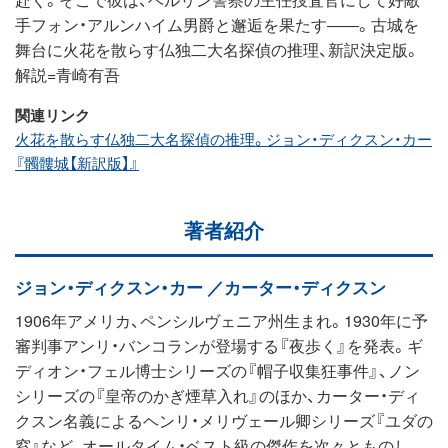
手フォン・アルンハイム男爵と邂逅を果たす――。古城を
舞台に火花を散らす仏独二大名探偵の推理、新訳決定版。
解説=青崎有吾
関連リンク
火花を散らす仏独二大名探偵の推理。ジョン・ディクスン・カー
『髑髏城【新訳版】』
著者紹介
ジョン・ディクスン・カー ／カーター・ディクスン
1906年アメリカ、ペンシルヴェニア州生まれ。1930年に予
審判事アンリ・バンコランが登場する『夜歩く』を発表。ギ
ディオン・フェル博士シリーズの『帽子収集狂事件』、ノン
シリーズの『皇帝のかぎ煙草入れ』のほか、カーター・ディ
クスン名義によるヘンリ・メリヴェール卿シリーズ『ユダの
窓』など、オールタイム・ベスト級の傑作を次々とものし、