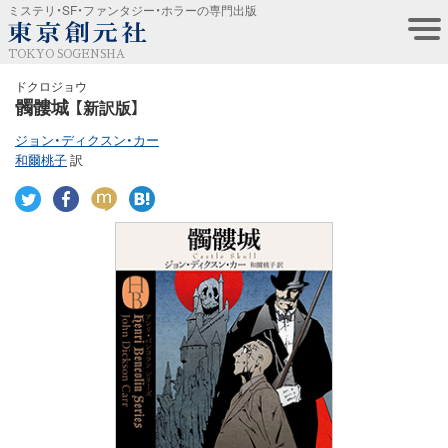
ミステリ・SF・ファンタジー・ホラーの専門出版
TOKYO SOGENSHA
ドクロジョウ
髑髏城
【新訳版】
ジョン・ディクスン・カー
和爾桃子
訳