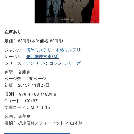
在庫あり
定価
880円（本体価格：800円）
ジャンル
海外ミステリ
>
本格ミステリ
レーベル
創元推理文庫（M）
シリーズ
アンリ・バンコラン・シリーズ
判型
文庫判
ページ数
290ページ
初版
2015年11月27日
ISBN
978-4-488-11839-6
Cコード
C0197
文庫コード
M-カ-1-15
装画
森美夏
装幀
折原若緒／フォーマット：本山木犀