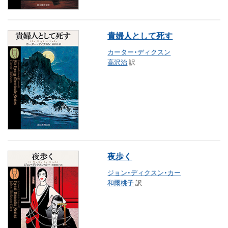
貴婦人として死す
カーター・ディクスン
高沢治
訳
夜歩く
ジョン・ディクスン・カー
和爾桃子
訳