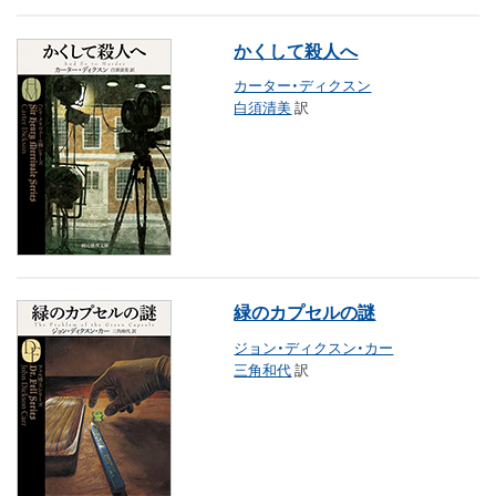
かくして殺人へ
カーター・ディクスン
白須清美
訳
緑のカプセルの謎
ジョン・ディクスン・カー
三角和代
訳