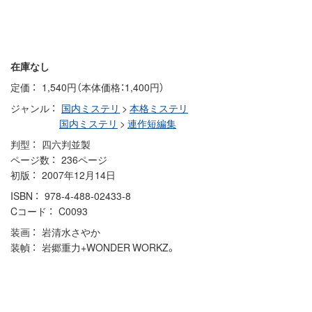
在庫なし
定価
1,540円（本体価格：1,400円）
ジャンル
国内ミステリ
>
本格ミステリ
国内ミステリ
>
連作短編集
判型
四六判並製
ページ数
236ページ
初版
2007年12月14日
ISBN
978-4-488-02433-8
Cコード
C0093
装画
岩清水さやか
装幀
岩郷重力+WONDER WORKZ。