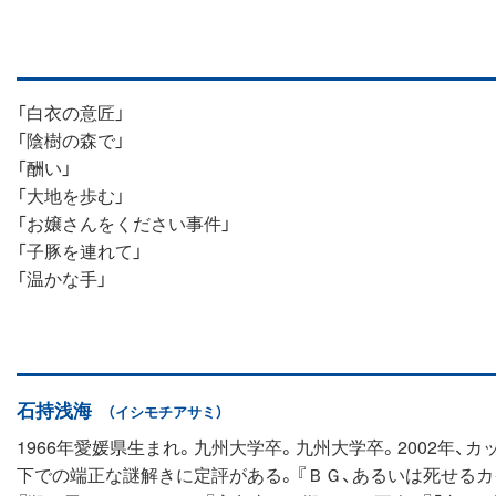
「白衣の意匠」
「陰樹の森で」
「酬い」
「大地を歩む」
「お嬢さんをください事件」
「子豚を連れて」
「温かな手」
石持浅海
（イシモチアサミ）
1966年愛媛県生まれ。九州大学卒。九州大学卒。2002年、
下での端正な謎解きに定評がある。『ＢＧ、あるいは死せるカイ