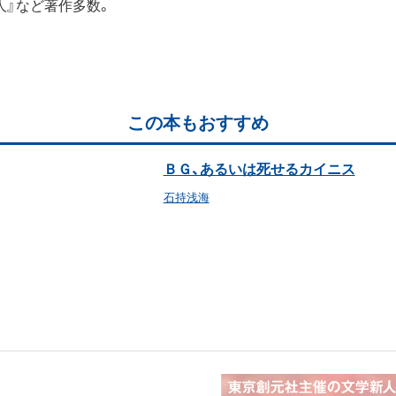
人』など著作多数。
この本もおすすめ
ＢＧ、あるいは死せるカイニス
石持浅海