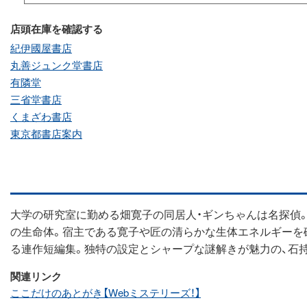
店頭在庫を確認する
紀伊國屋書店
丸善ジュンク堂書店
有隣堂
三省堂書店
くまざわ書店
東京都書店案内
大学の研究室に勤める畑寛子の同居人・ギンちゃんは名探偵
の生命体。宿主である寛子や匠の清らかな生体エネルギーを
る連作短編集。独特の設定とシャープな謎解きが魅力の、石持
関連リンク
ここだけのあとがき【Webミステリーズ！】