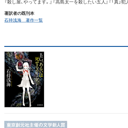
『殺し屋、やってます。』『高島太一を殺したい五人』『「真」犯
著訳者の既刊本
石持浅海 著作一覧