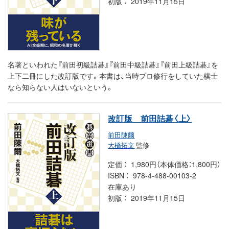
初版
2019年11月15日
名著といわれた『前田初級詰碁』『前田中級詰碁』『前田上級詰碁』を
上下二冊にした改訂版です。本書は、当時プロ修行をしていた棋士
なら知らない人はいないという。
改訂版 前田詰碁〈上〉
前田陳爾
大橋拓文
監修
定価
1,980円（本体価格：1,800円）
ISBN
978-4-488-00103-2
在庫あり
初版
2019年11月15日