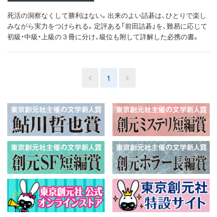
死活の洞察なくして勝利はない。出来のよい詰碁は、ひとりで楽し
みながら実力をつけられる。定評ある「前田詰碁」を、難易に応じて
初級・中級・上級の３冊に分け、級位も附して詳解した必携の書。
1