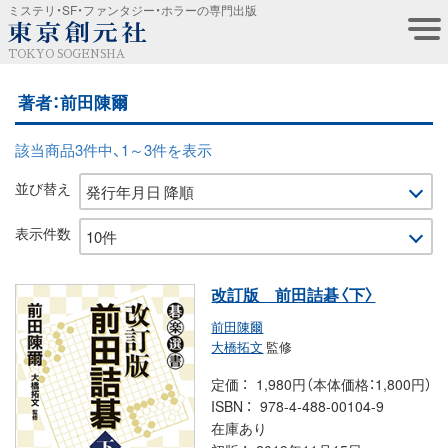
ミステリ・SF・ファンタジー・ホラーの専門出版
TOKYO SOGENSHA
著者：前田陳爾
該当商品3件中、1～3件を表示
並び替え
表示件数
改訂版 前田詰碁〈下〉
前田陳爾
大橋拓文
監修
定価
1,980円（本体価格：1,800円）
ISBN
978-4-488-00104-9
在庫あり