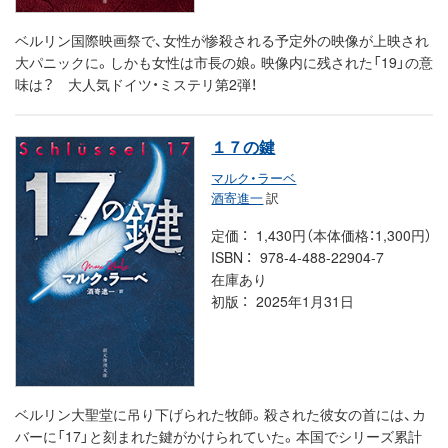
ベルリン国際映画祭で、女性が惨殺される予定外の映像が上映され
大パニックに。しかも女性は市長の娘。映像内に残された「19」の意
味は？ 大人気ドイツ・ミステリ第2弾！
１７の鍵
マルク・ラーベ
酒寄進一
訳
定価
1,430円（本体価格：1,300円）
ISBN
978-4-488-22904-7
在庫あり
初版
2025年1月31日
ベルリン大聖堂に吊り下げられた牧師。殺された彼女の首には、カ
バーに「17」と刻まれた鍵がかけられていた。本国でシリーズ累計