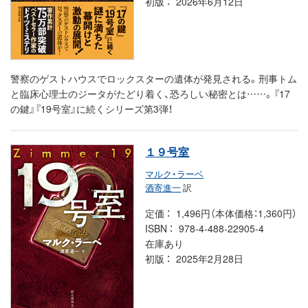
初版
2026年6月12日
警察のゲストハウスでロックスターの遺体が発見される。刑事トム
と臨床心理士のジータがたどり着く、恐ろしい秘密とは……。『17
の鍵』『19号室』に続くシリーズ第3弾！
１９号室
マルク・ラーベ
酒寄進一
訳
定価
1,496円（本体価格：1,360円）
ISBN
978-4-488-22905-4
在庫あり
初版
2025年2月28日