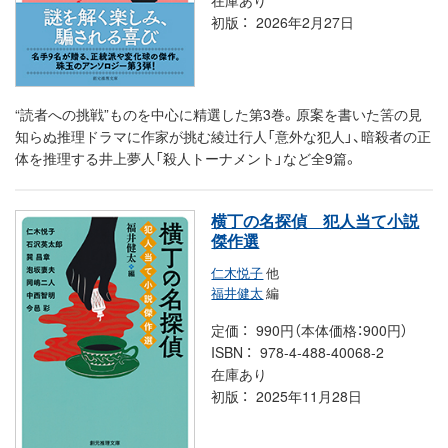
初版
2026年2月27日
“読者への挑戦”ものを中心に精選した第3巻。原案を書いた筈の見
知らぬ推理ドラマに作家が挑む綾辻行人「意外な犯人」、暗殺者の正
体を推理する井上夢人「殺人トーナメント」など全9篇。
横丁の名探偵 犯人当て小説
傑作選
仁木悦子
他
福井健太
編
定価
990円（本体価格：900円）
ISBN
978-4-488-40068-2
在庫あり
初版
2025年11月28日