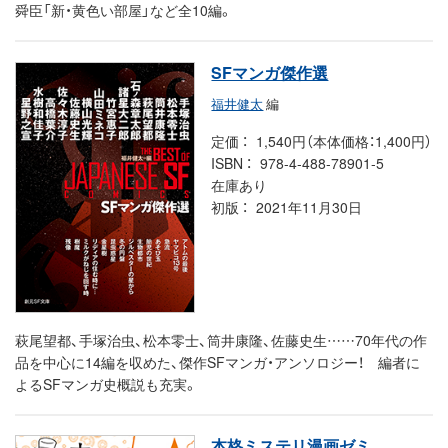
舜臣「新・黄色い部屋」など全10編。
SFマンガ傑作選
福井健太
編
定価
1,540円（本体価格：1,400円）
ISBN
978-4-488-78901-5
在庫あり
初版
2021年11月30日
萩尾望都、手塚治虫、松本零士、筒井康隆、佐藤史生……70年代の作
品を中心に14編を収めた、傑作SFマンガ・アンソロジー！ 編者に
よるSFマンガ史概説も充実。
本格ミステリ漫画ゼミ