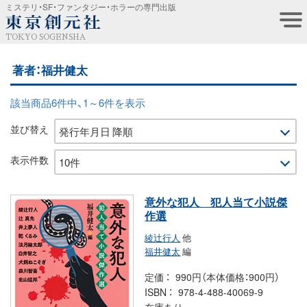
ミステリ・SF・ファンタジー・ホラーの専門出版
TOKYO SOGENSHA
著者：福井健太
該当商品6件中、1～6件を表示
並び替え
表示件数
意外な犯人 犯人当て小説傑
作選
綾辻行人
他
福井健太
編
定価
990円（本体価格：900円）
ISBN
978-4-488-40069-9
在庫あり