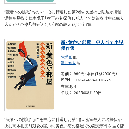
“読者への挑戦”ものを中心に精選した第2巻。長屋のご隠居が掛軸
泥棒を見抜く仁木悦子「横丁の名探偵」、犯人当て短篇を作中に織り
込んだ今邑彩「時鐘（とけい）館の殺人」など全7篇。
新・黄色い部屋 犯人当て小説
傑作選
陳舜臣
他
福井健太
編
定価
990円（本体価格：900円）
ISBN
978-4-488-40067-5
在庫あり
初版
2025年8月29日
“読者への挑戦”ものを中心に精選した第1巻。密室殺人に名探偵が
挑む高木彬光「妖婦の宿」や、黄色い窓の部屋での変死事件を描く陳